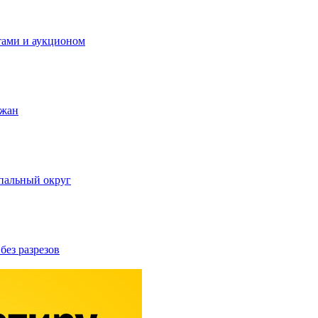
тами и аукционом
ожан
пальный округ
без разрезов