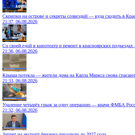
Скрипки на острове и секреты созвездий — куда сходить в Кр
21:37, 06.08.2026
Со своей едой в кинотеатр и ремонт в красноярских подъездах
21:36, 06.08.2026
Крыша потекла — жители дома на Карла Маркса снова спасают
21:33, 06.08.2026
Удаление четырёх грыж за одну операцию — врачи ФМБА Рос
21:32, 06.08.2026
Запрет на экспорт бензина продлили до 2027 года