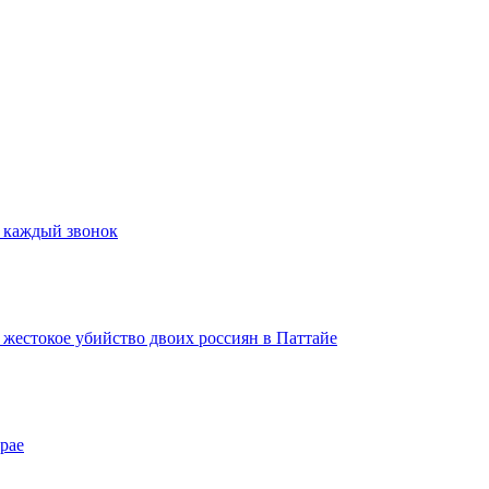
а каждый звонок
а жестокое убийство двоих россиян в Паттайе
рае