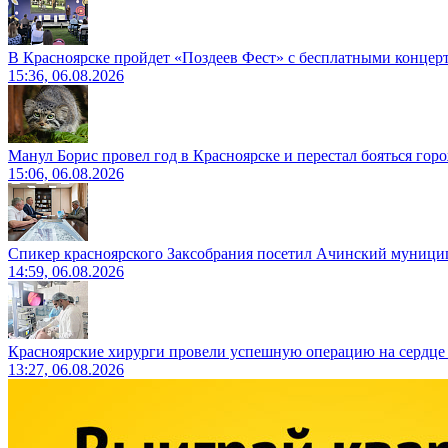
В Красноярске пройдет «Поздеев Фест» с бесплатными концер
15:36, 06.08.2026
Манул Борис провел год в Красноярске и перестал бояться гор
15:06, 06.08.2026
Спикер красноярского Заксобрания посетил Ачинский муници
14:59, 06.08.2026
Красноярские хирурги провели успешную операцию на сердце 
13:27, 06.08.2026