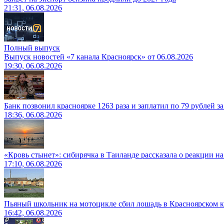
21:31, 06.08.2026
Полный выпуск
Выпуск новостей «7 канала Красноярск» от 06.08.2026
19:30, 06.08.2026
Банк позвонил красноярке 1263 раза и заплатил по 79 рублей з
18:36, 06.08.2026
«Кровь стынет»: сибирячка в Таиланде рассказала о реакции н
17:10, 06.08.2026
Пьяный школьник на мотоцикле сбил лошадь в Красноярском к
16:42, 06.08.2026