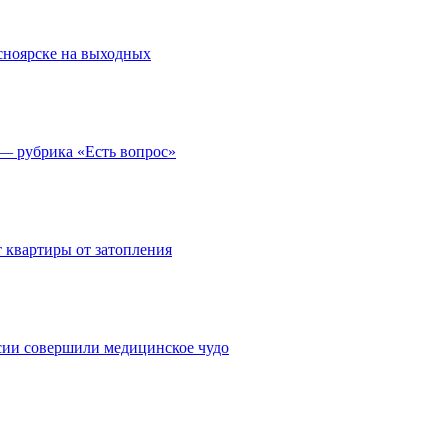
асноярске на выходных
 — рубрика «Есть вопрос»
 квартиры от затопления
сии совершили медицинское чудо