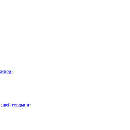
Юниор»
 вашей гордыни»