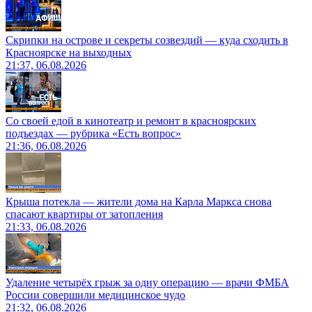
Скрипки на острове и секреты созвездий — куда сходить в
Красноярске на выходных
21:37, 06.08.2026
Со своей едой в кинотеатр и ремонт в красноярских
подъездах — рубрика «Есть вопрос»
21:36, 06.08.2026
Крыша потекла — жители дома на Карла Маркса снова
спасают квартиры от затопления
21:33, 06.08.2026
Удаление четырёх грыж за одну операцию — врачи ФМБА
России совершили медицинское чудо
21:32, 06.08.2026