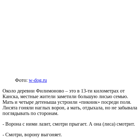
Фото:
w-dog.ru
Около деревни Филимоново – это в 13-ти километрах от
Канска, местные жители заметили большую лисью семью.
Мать и четыре детеныша устроили «пикник» посреди поля.
Лисята гоняли наглых ворон, а мать, отдыхала, но не забывала
поглядывать по сторонам.
- Ворона с ними лазит, смотри прыгает. А она (лиса) смотрит.
- Смотри, ворону выгоняет.