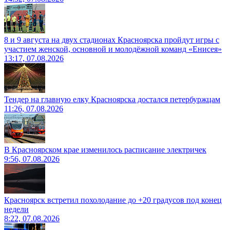
8 и 9 августа на двух стадионах Красноярска пройдут игры с
участием женской, основной и молодёжной команд «Енисея»
13:17, 07.08.2026
Тендер на главную елку Красноярска достался петербуржцам
11:26, 07.08.2026
В Красноярском крае изменилось расписание электричек
9:56, 07.08.2026
Красноярск встретил похолодание до +20 градусов под конец
недели
8:22, 07.08.2026