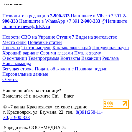
Есть новость?
Позвоните в редакцию
2-900-333
Напишите в Viber
+7 391
2-
900-333
Напишите в WhatsApp
+7 391
2-900-333
@
Напишите
по почте
news@trk7.ru
Новости
СВО на Украине
Студия 7
Виды на жительство
Место силы
Полезные статьи
Проекты
Ты топ-модель
Как закалялся край
Популярная наука
Хороший вариант
Своими глазами
Путь к храму
О компании
Телепрограмма
Контакты
Вакансии
Реклама
Наша команда
Бегущая строка
Подать объявление
Правила подачи
Персональные данные
Отчеты
Нашли ошибку на странице?
Выделите её и нажмите Ctrl + Enter
© «7 канал Красноярск», сетевое издание
г. Красноярск, ул. Баумана, 22, тел.:
8(391)258-11-
30
,
2-900-333
Учредитель: ООО «МЕДИА 7»