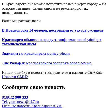
В Красноярске лис можно встретить прямо в черте города – на
острове Татышев. Специалисты не рекомендуют их
подкармливать.
Ранее мы рассказывали
В Красноярске 14 человек пострадали от укусов сусликов
Красноярец объявил награду за информацию об убийцах
татышевской лисы
Знаменитую красноярскую лису убили
Лис Ральф из красноярского зоопарка обрёл семью
Нашли ошибку в новости? Выделите ее и нажмите Ctrl+Enter.
Новости СМИ2
Сообщите свою новость
8(391)
2-900-333
Telegram
news@trk7.ru
Главные новости Красноярска в VK