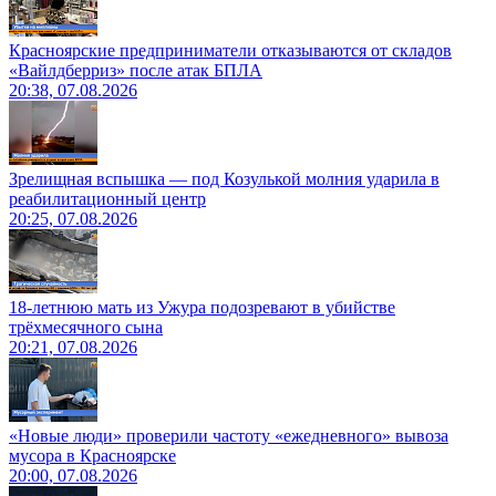
Красноярские предприниматели отказываются от складов
«Вайлдберриз» после атак БПЛА
20:38, 07.08.2026
Зрелищная вспышка — под Козулькой молния ударила в
реабилитационный центр
20:25, 07.08.2026
18-летнюю мать из Ужура подозревают в убийстве
трёхмесячного сына
20:21, 07.08.2026
«Новые люди» проверили частоту «ежедневного» вывоза
мусора в Красноярске
20:00, 07.08.2026