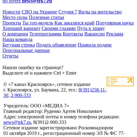
по почте
news@trk7.ru
Новости
СВО на Украине
Студия 7
Виды на жительство
Место силы
Полезные статьи
Проекты
Ты топ-модель
Как закалялся край
Популярная наука
Хороший вариант
Своими глазами
Путь к храму
О компании
Телепрограмма
Контакты
Вакансии
Реклама
Наша команда
Бегущая строка
Подать объявление
Правила подачи
Персональные данные
Отчеты
Нашли ошибку на странице?
Выделите её и нажмите Ctrl + Enter
© «7 канал Красноярск», сетевое издание
г. Красноярск, ул. Баумана, 22, тел.:
8(391)258-11-
30
,
2-900-333
Учредитель: ООО «МЕДИА 7»
Главный редактор: Руденко Артем Николаевич
Адрес электронной почты и номер телефона редакции:
news@trk7.ru
, 8(391)2-900-333
Сетевое издание зарегистрировано Роскомнадзором
01 октября 2019 г., регистрационный номер ЭЛ № ФС 77-