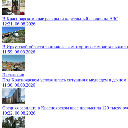
В Красноярском крае раскрыли картельный сговор на АЗС
12:21, 06.08.2026
В Иркутской области экипаж легкомоторного самолета выжил п
11:59, 06.08.2026
Эксклюзив
Под Красноярском усложнилась ситуация с медведем в дачном 
11:30, 06.08.2026
Средняя зарплата в Красноярском крае превысила 120 тысяч ру
10:22, 06.08.2026