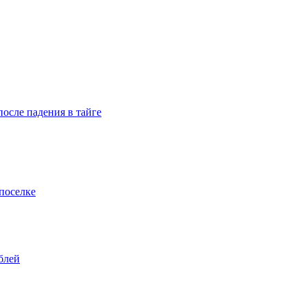
осле падения в тайге
поселке
блей