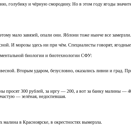
ню, голубику и чёрную смородину. Но в этом году ягоды значит
этому мало завязей, опали они. Яблони тоже нынче все замерзли
весной. И морозы здесь ни при чём. Специалисты говорят, ягодные
даментальной биологии и биотехнологии СФУ:
 весной. Вторым ударом, безусловно, оказались ливни и град. П
ы просят 300 рублей, за иргу — 200, а вот за банку малины — 40
зачастую — зелёная, недоспевшая.
ех малина в Красноярске, в окрестностях вымерзла.