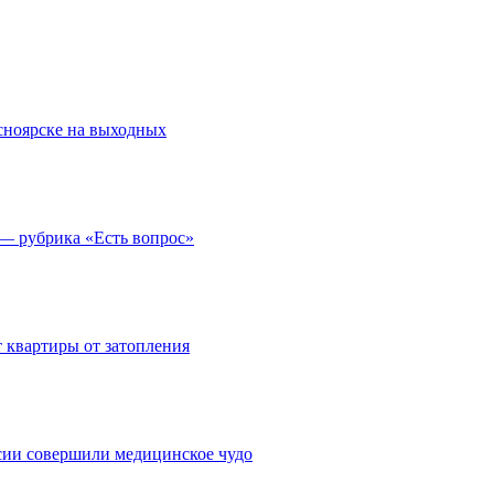
асноярске на выходных
 — рубрика «Есть вопрос»
 квартиры от затопления
сии совершили медицинское чудо