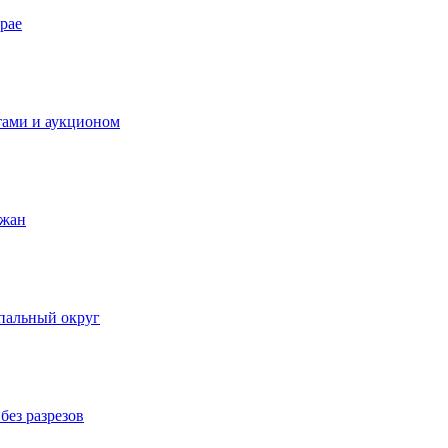
рае
тами и аукционом
ожан
пальный округ
без разрезов