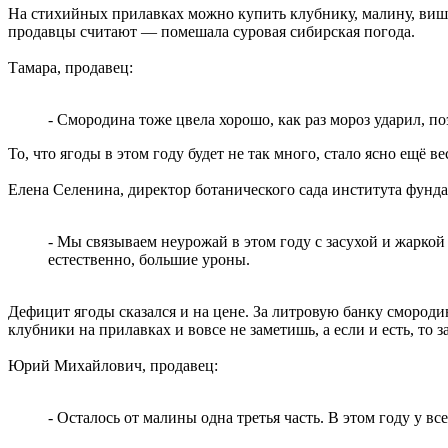
На стихийных прилавках можно купить клубнику, малину, виш
продавцы считают — помешала суровая сибирская погода.
Тамара, продавец:
- Смородина тоже цвела хорошо, как раз мороз ударил, по
То, что ягоды в этом году будет не так много, стало ясно ещё 
Елена Селенина, директор ботанического сада института фун
- Мы связываем неурожай в этом году с засухой и жаркой
естественно, большие уроны.
Дефицит ягоды сказался и на цене. За литровую банку смородин
клубники на прилавках и вовсе не заметишь, а если и есть, то 
Юрий Михайлович, продавец:
- Осталось от малины одна третья часть. В этом году у вс