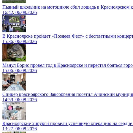
Пьяный школьник на мотоцикле сбил лошадь в Красноярском к
16:42, 06.08.2026
В Красноярске пройдет «Поздеев Фест» с бесплатными концер
15:36, 06.08.2026
Манул Борис провел год в Красноярске и перестал бояться гор
15:06, 06.08.2026
Спикер красноярского Заксобрания посетил Ачинский муници
14:59, 06.08.2026
Красноярские хирурги провели успешную операцию на сердце 
13:27, 06.08.2026