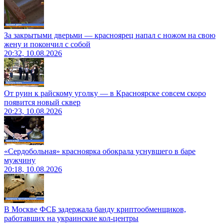
За закрытыми дверьми — красноярец напал с ножом на свою
жену и покончил с собой
20:32, 10.08.2026
От руин к райскому уголку — в Красноярске совсем скоро
появится новый сквер
20:23, 10.08.2026
«Сердобольная» красноярка обокрала уснувшего в баре
мужчину
20:18, 10.08.2026
В Москве ФСБ задержала банду криптообменщиков,
работавших на украинские кол-центры