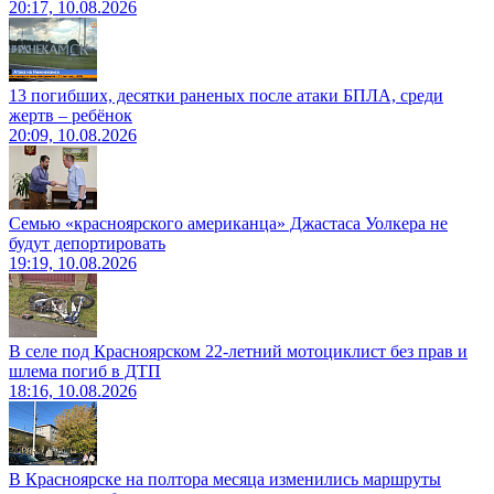
20:17, 10.08.2026
13 погибших, десятки раненых после атаки БПЛА, среди
жертв – ребёнок
20:09, 10.08.2026
Семью «красноярского американца» Джастаса Уолкера не
будут депортировать
19:19, 10.08.2026
В селе под Красноярском 22-летний мотоциклист без прав и
шлема погиб в ДТП
18:16, 10.08.2026
В Красноярске на полтора месяца изменились маршруты