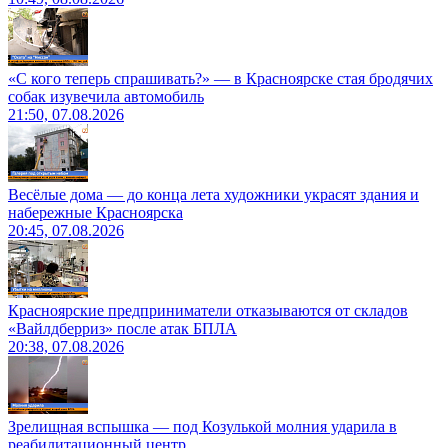
«С кого теперь спрашивать?» — в Красноярске стая бродячих
собак изувечила автомобиль
21:50, 07.08.2026
Весёлые дома — до конца лета художники украсят здания и
набережные Красноярска
20:45, 07.08.2026
Красноярские предприниматели отказываются от складов
«Вайлдберриз» после атак БПЛА
20:38, 07.08.2026
Зрелищная вспышка — под Козулькой молния ударила в
реабилитационный центр