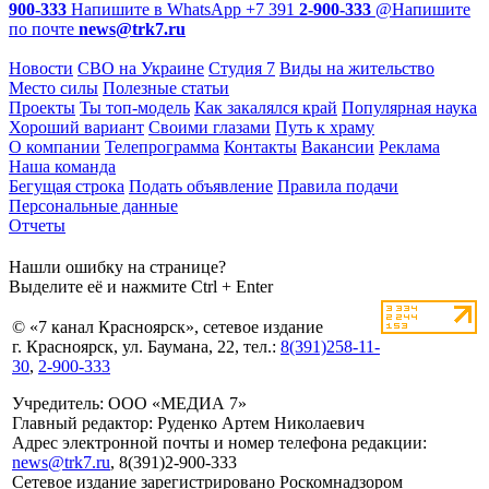
900-333
Напишите в WhatsApp
+7 391
2-900-333
@
Напишите
по почте
news@trk7.ru
Новости
СВО на Украине
Студия 7
Виды на жительство
Место силы
Полезные статьи
Проекты
Ты топ-модель
Как закалялся край
Популярная наука
Хороший вариант
Своими глазами
Путь к храму
О компании
Телепрограмма
Контакты
Вакансии
Реклама
Наша команда
Бегущая строка
Подать объявление
Правила подачи
Персональные данные
Отчеты
Нашли ошибку на странице?
Выделите её и нажмите Ctrl + Enter
© «7 канал Красноярск», сетевое издание
г. Красноярск, ул. Баумана, 22, тел.:
8(391)258-11-
30
,
2-900-333
Учредитель: ООО «МЕДИА 7»
Главный редактор: Руденко Артем Николаевич
Адрес электронной почты и номер телефона редакции:
news@trk7.ru
, 8(391)2-900-333
Сетевое издание зарегистрировано Роскомнадзором