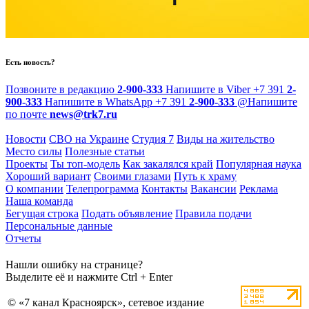
Есть новость?
Позвоните в редакцию
2-900-333
Напишите в Viber
+7 391
2-
900-333
Напишите в WhatsApp
+7 391
2-900-333
@
Напишите
по почте
news@trk7.ru
Новости
СВО на Украине
Студия 7
Виды на жительство
Место силы
Полезные статьи
Проекты
Ты топ-модель
Как закалялся край
Популярная наука
Хороший вариант
Своими глазами
Путь к храму
О компании
Телепрограмма
Контакты
Вакансии
Реклама
Наша команда
Бегущая строка
Подать объявление
Правила подачи
Персональные данные
Отчеты
Нашли ошибку на странице?
Выделите её и нажмите Ctrl + Enter
© «7 канал Красноярск», сетевое издание