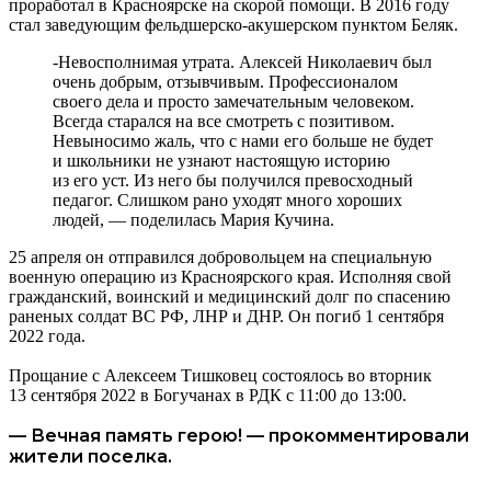
проработал в Красноярске на скорой помощи. В 2016 году
стал заведующим фельдшерско-акушерском пунктом Беляк.
-Невосполнимая утрата. Алексей Николаевич был
очень добрым, отзывчивым. Профессионалом
своего дела и просто замечательным человеком.
Всегда старался на все смотреть с позитивом.
Невыносимо жаль, что с нами его больше не будет
и школьники не узнают настоящую историю
из его уст. Из него бы получился превосходный
педагог. Слишком рано уходят много хороших
людей, — поделилась Мария Кучина.
25 апреля он отправился добровольцем на специальную
военную операцию из Красноярского края. Исполняя свой
гражданский, воинский и медицинский долг по спасению
раненых солдат ВС РФ, ЛНР и ДНР. Он погиб 1 сентября
2022 года.
Прощание с Алексеем Тишковец состоялось во вторник
13 сентября 2022 в Богучанах в РДК с 11:00 до 13:00.
— Вечная память герою! — прокомментировали
жители поселка.