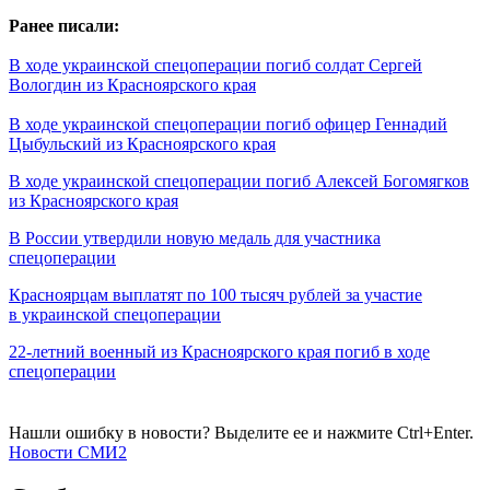
Ранее писали:
В ходе украинской спецоперации погиб солдат Сергей
Вологдин из Красноярского края
В ходе украинской спецоперации погиб офицер Геннадий
Цыбульский из Красноярского края
В ходе украинской спецоперации погиб Алексей Богомягков
из Красноярского края
В России утвердили новую медаль для участника
спецоперации
Красноярцам выплатят по 100 тысяч рублей за участие
в украинской спецоперации
22-летний военный из Красноярского края погиб в ходе
спецоперации
Нашли ошибку в новости? Выделите ее и нажмите Ctrl+Enter.
Новости СМИ2