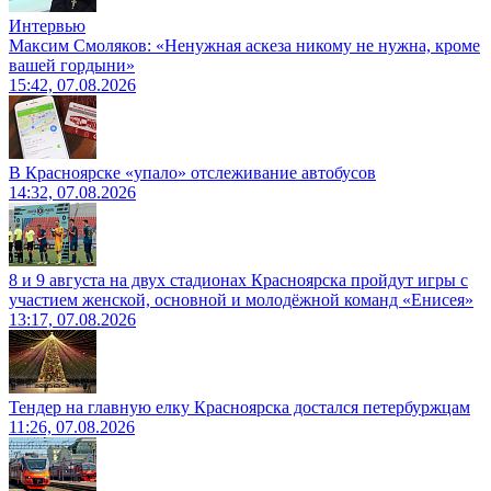
Интервью
Максим Смоляков: «Ненужная аскеза никому не нужна, кроме
вашей гордыни»
15:42, 07.08.2026
В Красноярске «упало» отслеживание автобусов
14:32, 07.08.2026
8 и 9 августа на двух стадионах Красноярска пройдут игры с
участием женской, основной и молодёжной команд «Енисея»
13:17, 07.08.2026
Тендер на главную елку Красноярска достался петербуржцам
11:26, 07.08.2026