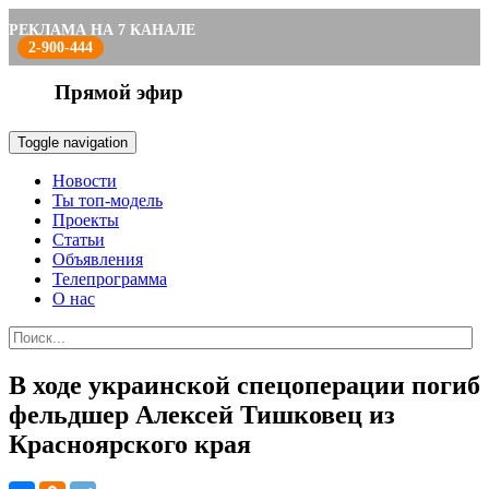
РЕКЛАМА НА 7 КАНАЛЕ
2-900-444
Прямой эфир
Toggle navigation
Новости
Ты топ-модель
Проекты
Статьи
Объявления
Телепрограмма
О нас
В ходе украинской спецоперации погиб
фельдшер Алексей Тишковец из
Красноярского края