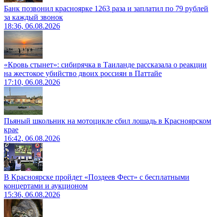
Банк позвонил красноярке 1263 раза и заплатил по 79 рублей
за каждый звонок
18:36, 06.08.2026
«Кровь стынет»: сибирячка в Таиланде рассказала о реакции
на жестокое убийство двоих россиян в Паттайе
17:10, 06.08.2026
Пьяный школьник на мотоцикле сбил лошадь в Красноярском
крае
16:42, 06.08.2026
В Красноярске пройдет «Поздеев Фест» с бесплатными
концертами и аукционом
15:36, 06.08.2026