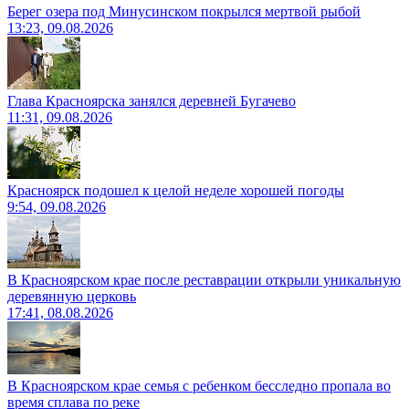
Берег озера под Минусинском покрылся мертвой рыбой
13:23, 09.08.2026
Глава Красноярска занялся деревней Бугачево
11:31, 09.08.2026
Красноярск подошел к целой неделе хорошей погоды
9:54, 09.08.2026
В Красноярском крае после реставрации открыли уникальную
деревянную церковь
17:41, 08.08.2026
В Красноярском крае семья с ребенком бесследно пропала во
время сплава по реке