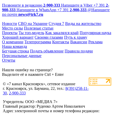
Позвоните в редакцию
2-900-333
Напишите в Viber
+7 391
2-
900-333
Напишите в WhatsApp
+7 391
2-900-333
@
Напишите
по почте
news@trk7.ru
Новости
СВО на Украине
Студия 7
Виды на жительство
Место силы
Полезные статьи
Проекты
Ты топ-модель
Как закалялся край
Популярная наука
Хороший вариант
Своими глазами
Путь к храму
О компании
Телепрограмма
Контакты
Вакансии
Реклама
Наша команда
Бегущая строка
Подать объявление
Правила подачи
Персональные данные
Отчеты
Нашли ошибку на странице?
Выделите её и нажмите Ctrl + Enter
© «7 канал Красноярск», сетевое издание
г. Красноярск, ул. Баумана, 22, тел.:
8(391)258-11-
30
,
2-900-333
Учредитель: ООО «МЕДИА 7»
Главный редактор: Руденко Артем Николаевич
Адрес электронной почты и номер телефона редакции: