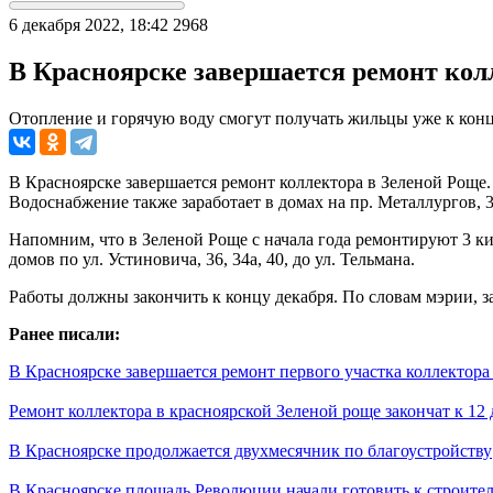
6 декабря 2022, 18:42
2968
В Красноярске завершается ремонт кол
Отопление и горячую воду смогут получать жильцы уже к кон
В Красноярске завершается ремонт коллектора в Зеленой Роще
Водоснабжение также заработает в домах на пр. Металлургов, 3
Напомним, что в Зеленой Роще с начала года ремонтируют 3 к
домов по ул. Устиновича, 36, 34а, 40, до ул. Тельмана.
Работы должны закончить к концу декабря. По словам мэрии, з
Ранее писали:
В Красноярске завершается ремонт первого участка коллектора
Ремонт коллектора в красноярской Зеленой роще закончат к 12 
В Красноярске продолжается двухмесячник по благоустройству
В Красноярске площадь Революции начали готовить к строител