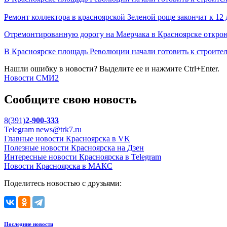
Ремонт коллектора в красноярской Зеленой роще закончат к 12 
Отремонтированную дорогу на Маерчака в Красноярске открою
В Красноярске площадь Революции начали готовить к строител
Нашли ошибку в новости? Выделите ее и нажмите Ctrl+Enter.
Новости СМИ2
Сообщите свою новость
8(391)
2-900-333
Telegram
news@trk7.ru
Главные новости Красноярска в VK
Полезные новости Красноярска на Дзен
Интересные новости Красноярска в Telegram
Новости Красноярска в МАКС
Поделитесь новостью с друзьями:
Последние новости