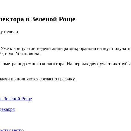
лектора в Зеленой Роще
цу недели
. Уже к концу этой недели жильцы микрорайона начнут получать
9, и ул. Устиновича.
илометра подземного коллектора. На первых двух участках труб
адачи выполняются согласно графику.
 в Зеленой Роще
декабря
ьству метр
о