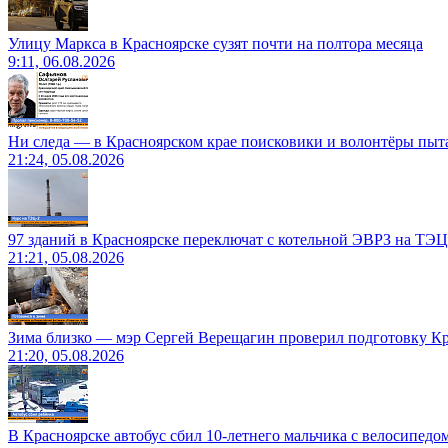
Улицу Маркса в Красноярске сузят почти на полтора месяца
9:11, 06.08.2026
Ни следа — в Красноярском крае поисковики и волонтёры пыт
21:24, 05.08.2026
97 зданий в Красноярске переключат с котельной ЭВРЗ на ТЭЦ
21:21, 05.08.2026
Зима близко — мэр Сергей Верещагин проверил подготовку Кр
21:20, 05.08.2026
В Красноярске автобус сбил 10-летнего мальчика с велосипедо