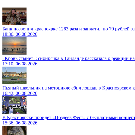
Банк позвонил красноярке 1263 раза и заплатил по 79 рублей з
18:36, 06.08.2026
«Кровь стынет»: сибирячка в Таиланде рассказала о реакции н
17:10, 06.08.2026
Пьяный школьник на мотоцикле сбил лошадь в Красноярском к
16:42, 06.08.2026
В Красноярске пройдет «Поздеев Фест» с бесплатными концер
15:36, 06.08.2026