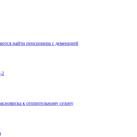
аются найти пенсионера с деменцией
-2
асноярска к отопительному сезону
м