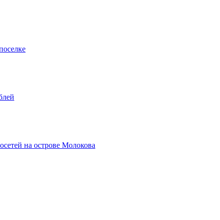
поселке
блей
осетей на острове Молокова