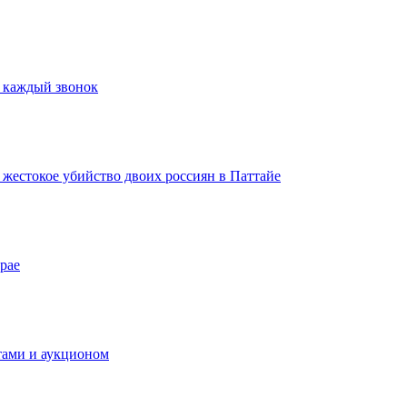
а каждый звонок
а жестокое убийство двоих россиян в Паттайе
рае
тами и аукционом