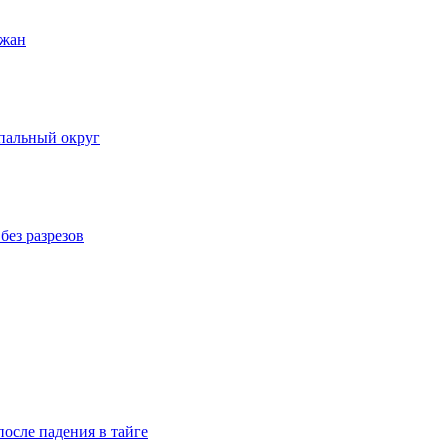
ожан
пальный округ
без разрезов
осле падения в тайге