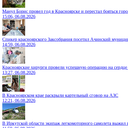
Манул Борис провел год в Красноярске и перестал бояться гор
15:06, 06.08.2026
Спикер красноярского Заксобрания посетил Ачинский муници
14:59, 06.08.2026
Красноярские хирурги провели успешную операцию на сердце 
13:27, 06.08.2026
В Красноярском крае раскрыли картельный сговор на АЗС
12:21, 06.08.2026
В Иркутской области экипаж легкомоторного самолета выжил п