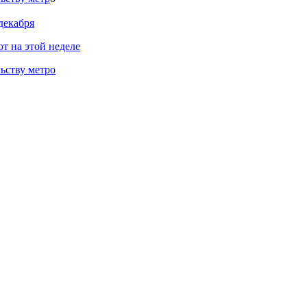
декабря
т на этой неделе
ьству метро