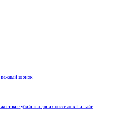
а каждый звонок
а жестокое убийство двоих россиян в Паттайе