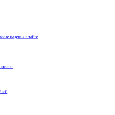
осле падения в тайге
поселке
блей