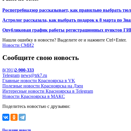
Роспотребнадзор рассказывает, как правильно выбрать тю
Астролог рассказала, как выбрать подарок к 8 марта по Зна
Опубликован график работы регистрационных пунктов ГИБ
Нашли ошибку в новости? Выделите ее и нажмите Ctrl+Enter.
Новости СМИ2
Сообщите свою новость
8(391)
2-900-333
Telegram
news@trk7.ru
Главные новости Красноярска в VK
Полезные новости Красноярска на Дзен
Интересные новости Красноярска в Telegram
Новости Красноярска в МАКС
Поделитесь новостью с друзьями:
Последние новости