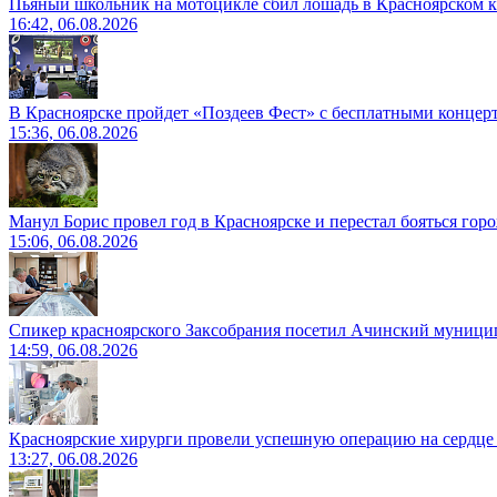
Пьяный школьник на мотоцикле сбил лошадь в Красноярском к
16:42, 06.08.2026
В Красноярске пройдет «Поздеев Фест» с бесплатными концер
15:36, 06.08.2026
Манул Борис провел год в Красноярске и перестал бояться гор
15:06, 06.08.2026
Спикер красноярского Заксобрания посетил Ачинский муници
14:59, 06.08.2026
Красноярские хирурги провели успешную операцию на сердце 
13:27, 06.08.2026