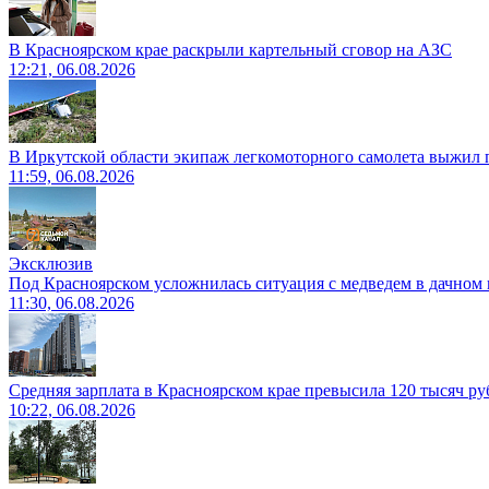
В Красноярском крае раскрыли картельный сговор на АЗС
12:21, 06.08.2026
В Иркутской области экипаж легкомоторного самолета выжил п
11:59, 06.08.2026
Эксклюзив
Под Красноярском усложнилась ситуация с медведем в дачном 
11:30, 06.08.2026
Средняя зарплата в Красноярском крае превысила 120 тысяч ру
10:22, 06.08.2026