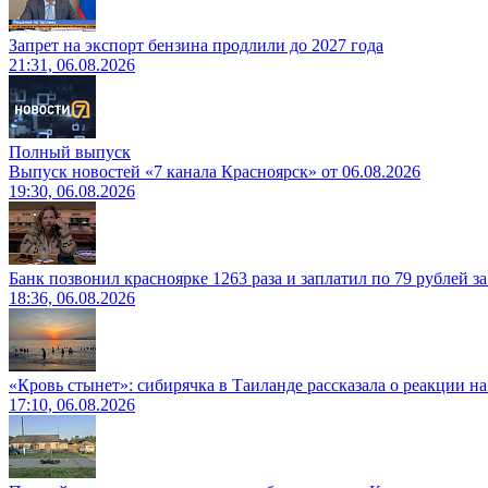
Запрет на экспорт бензина продлили до 2027 года
21:31, 06.08.2026
Полный выпуск
Выпуск новостей «7 канала Красноярск» от 06.08.2026
19:30, 06.08.2026
Банк позвонил красноярке 1263 раза и заплатил по 79 рублей з
18:36, 06.08.2026
«Кровь стынет»: сибирячка в Таиланде рассказала о реакции н
17:10, 06.08.2026