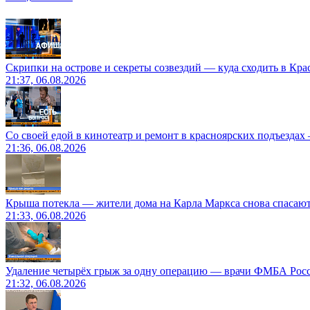
Скрипки на острове и секреты созвездий — куда сходить в Кр
21:37, 06.08.2026
Со своей едой в кинотеатр и ремонт в красноярских подъездах
21:36, 06.08.2026
Крыша потекла — жители дома на Карла Маркса снова спасают
21:33, 06.08.2026
Удаление четырёх грыж за одну операцию — врачи ФМБА Рос
21:32, 06.08.2026