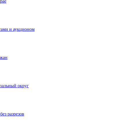
рае
тами и аукционом
ожан
пальный округ
без разрезов