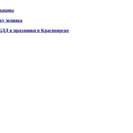
льпаны
ку зодиака
ДД в праздники в Красноярске