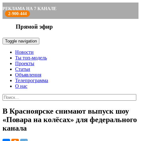
РЕКЛАМА НА 7 КАНАЛЕ
2-900-444
Прямой эфир
Toggle navigation
Новости
Ты топ-модель
Проекты
Статьи
Объявления
Телепрограмма
О нас
В Красноярске снимают выпуск шоу
«Повара на колёсах» для федерального
канала