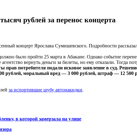
тысяч рублей за перенос концерта
сенный концерт Ярослава Сумишевского. Подробности рассказал
олжно было пройти 25 марта в Абакане. Однако событие перенесл
агентство вернуть деньги за билеты, но ему отказали. Тогда пот
 прав потребителя подали исковое заявление в суд. Решени
000 рублей, моральный вред — 3 000 рублей, штраф — 12 500 
блей
за испортившие шубу автонакидки
.
ленку, в которой замерзала на улице
изора