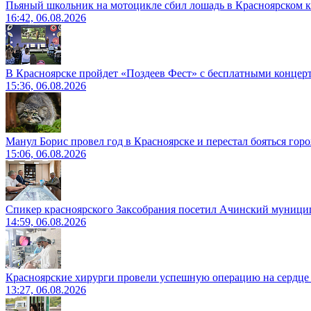
Пьяный школьник на мотоцикле сбил лошадь в Красноярском к
16:42, 06.08.2026
В Красноярске пройдет «Поздеев Фест» с бесплатными концер
15:36, 06.08.2026
Манул Борис провел год в Красноярске и перестал бояться гор
15:06, 06.08.2026
Спикер красноярского Заксобрания посетил Ачинский муници
14:59, 06.08.2026
Красноярские хирурги провели успешную операцию на сердце 
13:27, 06.08.2026