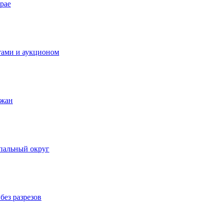
рае
тами и аукционом
ожан
пальный округ
без разрезов