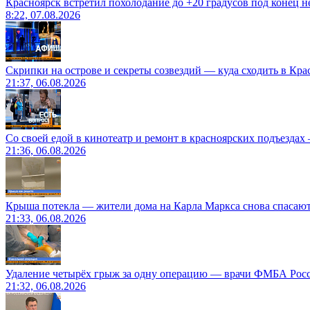
Красноярск встретил похолодание до +20 градусов под конец н
8:22, 07.08.2026
Скрипки на острове и секреты созвездий — куда сходить в Кр
21:37, 06.08.2026
Со своей едой в кинотеатр и ремонт в красноярских подъездах
21:36, 06.08.2026
Крыша потекла — жители дома на Карла Маркса снова спасают
21:33, 06.08.2026
Удаление четырёх грыж за одну операцию — врачи ФМБА Рос
21:32, 06.08.2026