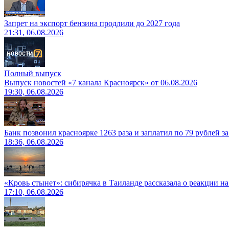
Запрет на экспорт бензина продлили до 2027 года
21:31, 06.08.2026
Полный выпуск
Выпуск новостей «7 канала Красноярск» от 06.08.2026
19:30, 06.08.2026
Банк позвонил красноярке 1263 раза и заплатил по 79 рублей з
18:36, 06.08.2026
«Кровь стынет»: сибирячка в Таиланде рассказала о реакции н
17:10, 06.08.2026