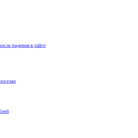
осле падения в тайге
поселке
блей