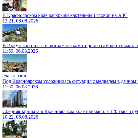
В Красноярском крае раскрыли картельный сговор на АЗС
12:21, 06.08.2026
В Иркутской области экипаж легкомоторного самолета выжил п
11:59, 06.08.2026
Эксклюзив
Под Красноярском усложнилась ситуация с медведем в дачном 
11:30, 06.08.2026
Средняя зарплата в Красноярском крае превысила 120 тысяч ру
10:22, 06.08.2026