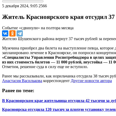
5 декабря 2024, 9:05
2566
Житель Красноярского края отсудил 37 
Событие «сдвинули» на полтора месяца
Жителю Шушенского района вернут 37 тысяч рублей за перене
Мужчина приобрел два билета на выступление певца, которое д
запланировано лечение в Красноярске, он попросил концертное 
«Специалисты Управления Роспотребнадзора в целях защиты
из них стоимость билетов — 11 000 рублей, неустойка — 11 
Отметим, решение суда в силу еще не вступило.
Ранее мы рассказывали, как норильчанка отсудила 38 тысяч ру
Анастасия Василькова
корреспондент
Другие новости автора
Ранее по теме:
В Красноярском крае жительница отсудила 42 тысячи за дуб
Красноярска отсудила 120 тысяч за плохую установку телев