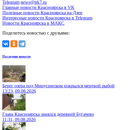
Telegram
news@trk7.ru
Главные новости Красноярска в VK
Полезные новости Красноярска на Дзен
Интересные новости Красноярска в Telegram
Новости Красноярска в МАКС
Поделитесь новостью с друзьями:
Последние новости
Берег озера под Минусинском покрылся мертвой рыбой
13:23, 09.08.2026
Глава Красноярска занялся деревней Бугачево
11:31, 09.08.2026