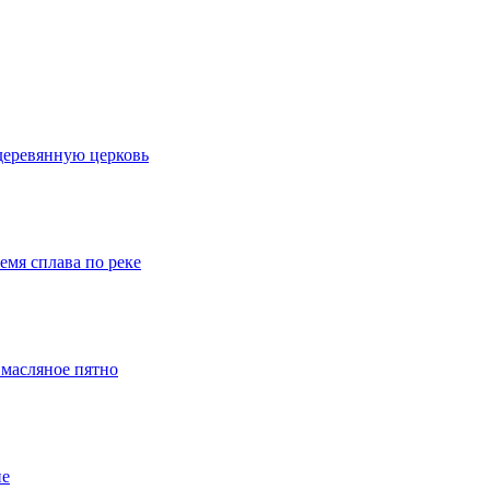
деревянную церковь
емя сплава по реке
 масляное пятно
ие