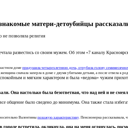
: знакомые матери-детоубийцы рассказали
о не позволяла религия
ечтала развестись со своим мужем. Об этом «7 каналу Красноярс
 частном доме
придушила четырехлетнюю дочь, отрубила голову семимесячном
 женщина сначала заперла в доме с двумя убитыми детьми, а после отвела к ро
ь спокойным и мягким характером и была «ведома» чужим прихотя
ли. Она настолько была безответная, что над ней и не смеял
 все общение было сведено до минимума. Она также стала избега
относительно Валентины
похожую характеристику
. Пенсионерка рассказывала, ч
в городе встретила, окликнула, она на меня оглянулась, посм