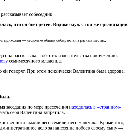
 рассказывает собеседник.
алась, что он бьет детей. Видимо муж с той же организации
 для прихожан — несколько общин собираются в разных местах,
да она рассказывала об этих издевательствах окружению.
лову
семимесячного младенца.
то ей говорят. При этом психически Валентина была здорова,
била.
мя заседания по мере пресечения
находилась в «странном»
имать себя Валентина запретила.
единственного выжившего семилетнего мальчика. Кроме того,
 административное дело за нанесение побоев своему сыну —