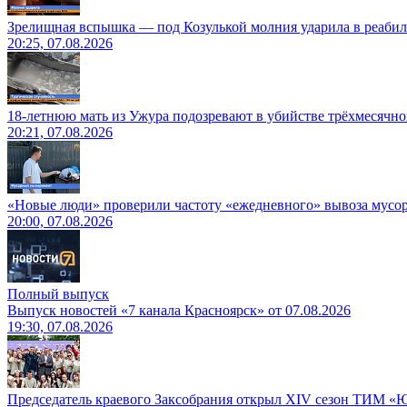
Зрелищная вспышка — под Козулькой молния ударила в реаби
20:25, 07.08.2026
18-летнюю мать из Ужура подозревают в убийстве трёхмесячно
20:21, 07.08.2026
«Новые люди» проверили частоту «ежедневного» вывоза мусор
20:00, 07.08.2026
Полный выпуск
Выпуск новостей «7 канала Красноярск» от 07.08.2026
19:30, 07.08.2026
Председатель краевого Заксобрания открыл XIV сезон ТИМ «