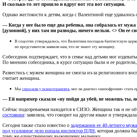
И сколько-то лет прошло и вдруг вот эта вот ситуация.
Однако жестокости к детям, когда с Валентиной еще удавалось
— Когда у нее было еще два ребенка, она собралась от мужа 
[духовной], у них там ни разводы, ничего нельзя. <> Он ее сн
В соцсетях утверждалось, что Валентина посещала баптистскую церк
но представители заявили нам, что не знают эту женщину.
Собеседник подтверждает, что в семье над детьми мог издевать
По мнению собеседника, в курсе ситуации были и ее родители
Развестись с мужем женщина не смогла из-за религиозного восп
считает женщина.
Мы
спросили у психотерапевта
, мог ли диагноз «шизофрения» стать 
— Ей например сказали «ну пойди да убей, не можешь ты, н
Сейчас подозреваемая находится в СИЗО. Женщина так и не об
состоянии
: заявляла, что говорит на другом языке и утверждал
Сегодня также стало известно о
задержании ее 40-летнего мужа
под уголовное дело попала инспектор ПДН
, которая должна б
тому же единственному выжившему мальчику.