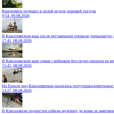
Красноярск подошел к целой неделе хорошей погоды
9:54, 09.08.2026
В Красноярском крае после реставрации открыли уникальную 
17:41, 08.08.2026
В Красноярском крае семья с ребенком бесследно пропала во вр
15:41, 08.08.2026
На Енисее под Красноярском разлилось полуторакилометровое
13:27, 08.08.2026
В Красноярске подростки избили мужчину до комы за замечан