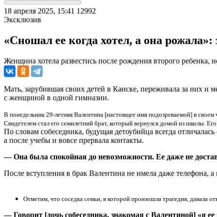
18 апреля 2025, 15:41
12992
Эксклюзив
«Сношал ее когда хотел, а она рожала»
Женщина хотела развестись после рождения второго ребенка, н
Мать, зарубившая своих детей в Канске, переживала за них и м
с женщиной в одной гимназии.
В понедельник 29-летняя Валентина [настоящее имя подозреваемой] в своем
Свидетелем стал его семилетний брат, который вернулся домой из школы. Его
По словам собеседника, будущая детоубийца всегда отличалас
а после учебы и вовсе прервала контакты.
— Она была спокойная до невозможности. Ее даже не достава
После вступления в брак Валентина не имела даже телефона, а
Отметим, что соседка семьи, в которой произошла трагедия, давала 
— Говорит [дочь собеседника, знакомая с Валентиной] «я ее 