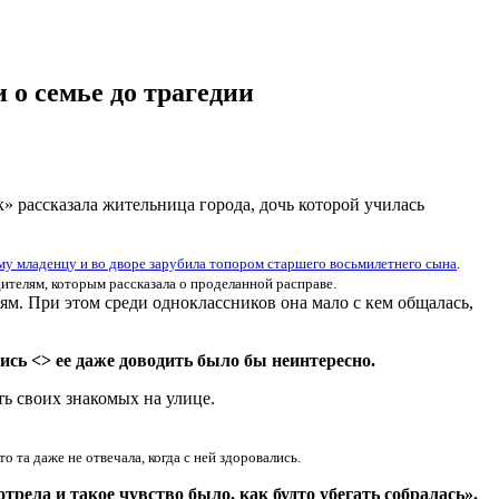
 о семье до трагедии
к» рассказала жительница города, дочь которой училась
у младенцу и во дворе зарубила топором старшего восьмилетнего сына
.
дителям, которым рассказала о проделанной расправе.
м. При этом среди одноклассников она мало с кем общалась,
ись <> ее даже доводить было бы неинтересно.
ть своих знакомых на улице.
то та даже не отвечала, когда с ней здоровались.
отрела и такое чувство было, как будто убегать собралась».