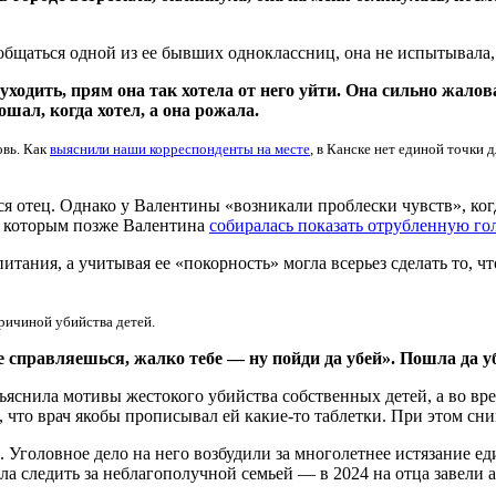
 общаться одной из ее бывших одноклассниц, она не испытывала,
уходить, прям она так хотела от него уйти. Она сильно жалов
ошал, когда хотел, а она рожала.
овь. Как
выяснили наши корреспонденты на месте
, в Канске нет единой точки
ся отец. Однако у Валентины «возникали проблески чувств», ког
, которым позже Валентина
собиралась показать отрубленную го
итания, а учитывая ее «покорность» могла всерьез сделать то, ч
причиной убийства детей.
е справляешься, жалко тебе — ну пойди да убей». Пошла да у
ъяснила мотивы жестокого убийства собственных детей, а во вре
а, что врач якобы прописывал ей какие-то таблетки. При этом сн
. Уголовное дело на него возбудили за многолетнее истязание 
ыла следить за неблагополучной семьей — в 2024 на отца завели