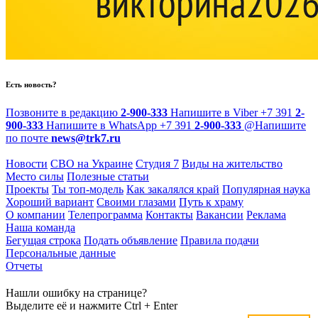
Есть новость?
Позвоните в редакцию
2-900-333
Напишите в Viber
+7 391
2-
900-333
Напишите в WhatsApp
+7 391
2-900-333
@
Напишите
по почте
news@trk7.ru
Новости
СВО на Украине
Студия 7
Виды на жительство
Место силы
Полезные статьи
Проекты
Ты топ-модель
Как закалялся край
Популярная наука
Хороший вариант
Своими глазами
Путь к храму
О компании
Телепрограмма
Контакты
Вакансии
Реклама
Наша команда
Бегущая строка
Подать объявление
Правила подачи
Персональные данные
Отчеты
Нашли ошибку на странице?
Выделите её и нажмите Ctrl + Enter