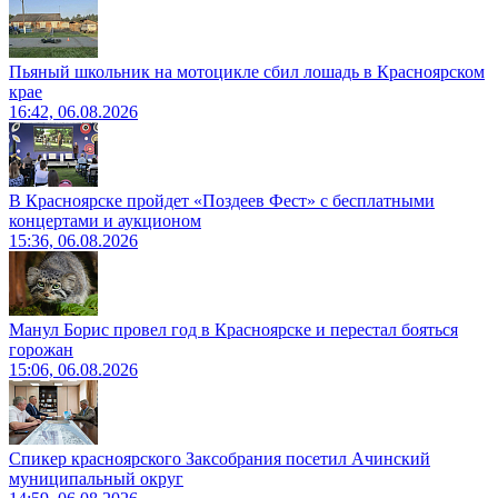
Пьяный школьник на мотоцикле сбил лошадь в Красноярском
крае
16:42, 06.08.2026
В Красноярске пройдет «Поздеев Фест» с бесплатными
концертами и аукционом
15:36, 06.08.2026
Манул Борис провел год в Красноярске и перестал бояться
горожан
15:06, 06.08.2026
Спикер красноярского Заксобрания посетил Ачинский
муниципальный округ