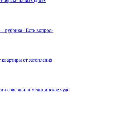
асноярске на выходных
 — рубрика «Есть вопрос»
 квартиры от затопления
сии совершили медицинское чудо