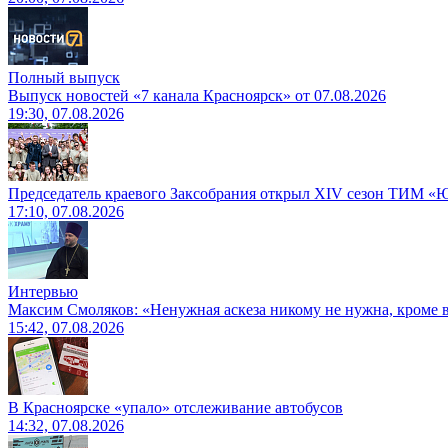
Полный выпуск
Выпуск новостей «7 канала Красноярск» от 07.08.2026
19:30, 07.08.2026
Председатель краевого Заксобрания открыл XIV сезон ТИМ «
17:10, 07.08.2026
Интервью
Максим Смоляков: «Ненужная аскеза никому не нужна, кроме
15:42, 07.08.2026
В Красноярске «упало» отслеживание автобусов
14:32, 07.08.2026