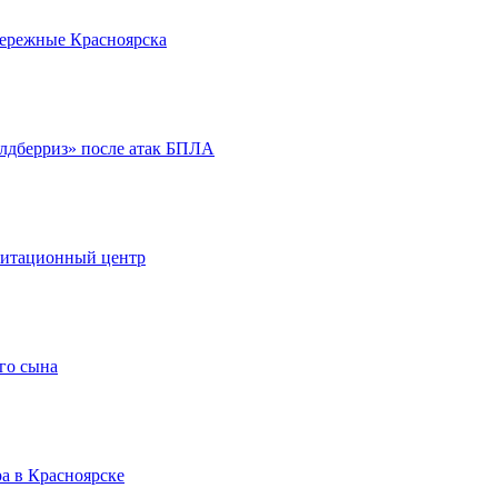
бережные Красноярска
йлдберриз» после атак БПЛА
литационный центр
го сына
а в Красноярске