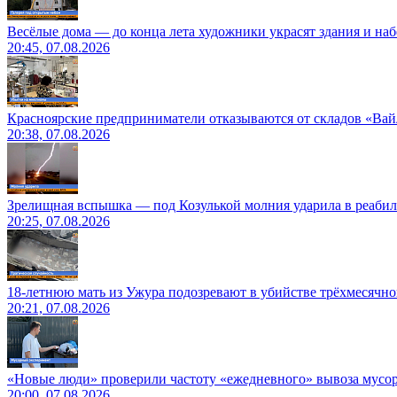
Весёлые дома — до конца лета художники украсят здания и на
20:45, 07.08.2026
Красноярские предприниматели отказываются от складов «Ва
20:38, 07.08.2026
Зрелищная вспышка — под Козулькой молния ударила в реаби
20:25, 07.08.2026
18-летнюю мать из Ужура подозревают в убийстве трёхмесячно
20:21, 07.08.2026
«Новые люди» проверили частоту «ежедневного» вывоза мусор
20:00, 07.08.2026