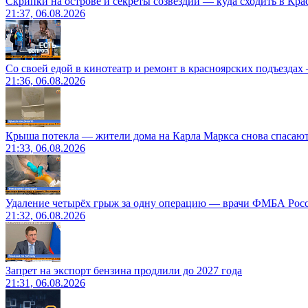
Скрипки на острове и секреты созвездий — куда сходить в Кр
21:37, 06.08.2026
Со своей едой в кинотеатр и ремонт в красноярских подъездах
21:36, 06.08.2026
Крыша потекла — жители дома на Карла Маркса снова спасают
21:33, 06.08.2026
Удаление четырёх грыж за одну операцию — врачи ФМБА Рос
21:32, 06.08.2026
Запрет на экспорт бензина продлили до 2027 года
21:31, 06.08.2026