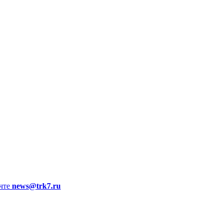
чте
news@trk7.ru