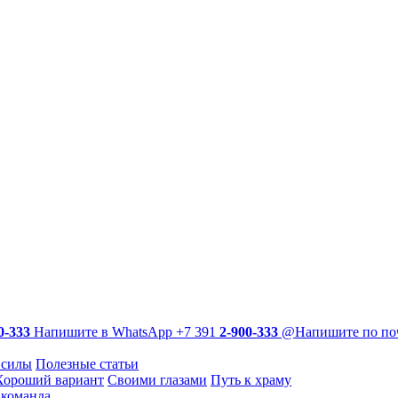
0-333
Напишите в WhatsApp
+7 391
2-900-333
@
Напишите по по
 силы
Полезные статьи
Хороший вариант
Своими глазами
Путь к храму
команда