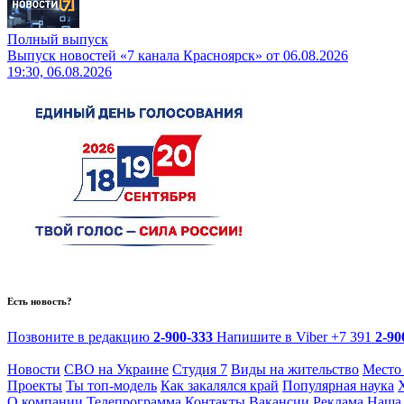
Полный выпуск
Выпуск новостей «7 канала Красноярск» от 06.08.2026
19:30, 06.08.2026
Есть новость?
Позвоните в редакцию
2-900-333
Напишите в Viber
+7 391
2-90
Новости
СВО на Украине
Студия 7
Виды на жительство
Место
Проекты
Ты топ-модель
Как закалялся край
Популярная наука
О компании
Телепрограмма
Контакты
Вакансии
Реклама
Наша 