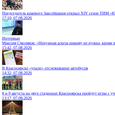
Председатель краевого Заксобрания открыл XIV сезон ТИМ «
17:10, 07.08.2026
Интервью
Максим Смоляков: «Ненужная аскеза никому не нужна, кроме
15:42, 07.08.2026
В Красноярске «упало» отслеживание автобусов
14:32, 07.08.2026
8 и 9 августа на двух стадионах Красноярска пройдут игры с 
13:17, 07.08.2026