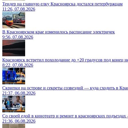
Тендер на главную елку Красноярска достался петербуржцам
11:26, 07.08.2026
В Красноярском крае изменилось расписание электричек
9:56, 07.08.2026
Красноярск встретил похолодание до +20 градусов под конец н
8:22, 07.08.2026
Скрипки на острове и секреты созвездий — куда сходить в Кр
21:37, 06.08.2026
Со своей едой в кинотеатр и ремонт в красноярских подъездах
21:36, 06.08.2026