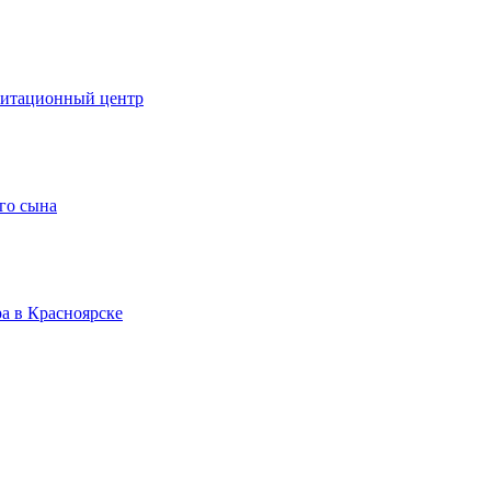
литационный центр
го сына
а в Красноярске