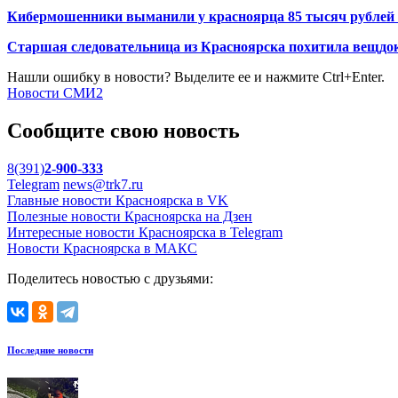
Кибермошенники выманили у красноярца 85 тысяч рублей з
Старшая следовательница из Красноярска похитила вещдок
Нашли ошибку в новости? Выделите ее и нажмите Ctrl+Enter.
Новости СМИ2
Сообщите свою новость
8(391)
2-900-333
Telegram
news@trk7.ru
Главные новости Красноярска в VK
Полезные новости Красноярска на Дзен
Интересные новости Красноярска в Telegram
Новости Красноярска в МАКС
Поделитесь новостью с друзьями:
Последние новости