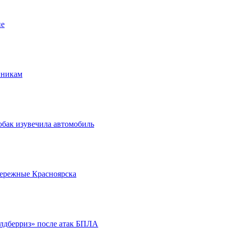
ие
нникам
обак изувечила автомобиль
бережные Красноярска
йлдберриз» после атак БПЛА