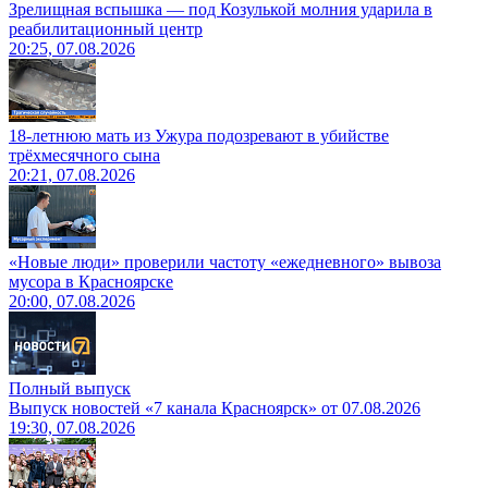
Зрелищная вспышка — под Козулькой молния ударила в
реабилитационный центр
20:25, 07.08.2026
18-летнюю мать из Ужура подозревают в убийстве
трёхмесячного сына
20:21, 07.08.2026
«Новые люди» проверили частоту «ежедневного» вывоза
мусора в Красноярске
20:00, 07.08.2026
Полный выпуск
Выпуск новостей «7 канала Красноярск» от 07.08.2026
19:30, 07.08.2026