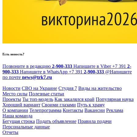
Есть новость?
Позвоните в редакцию
2-900-333
Напишите в Viber
+7 391
2-
900-333
Напишите в WhatsApp
+7 391
2-900-333
@
Напишите
по почте
news@trk7.ru
Новости
СВО на Украине
Студия 7
Виды на жительство
Место силы
Полезные статьи
Проекты
Ты топ-модель
Как закалялся край
Популярная наука
Хороший вариант
Своими глазами
Путь к храму
О компании
Телепрограмма
Контакты
Вакансии
Реклама
Наша команда
Бегущая строка
Подать объявление
Правила подачи
Персональные данные
Отчеты