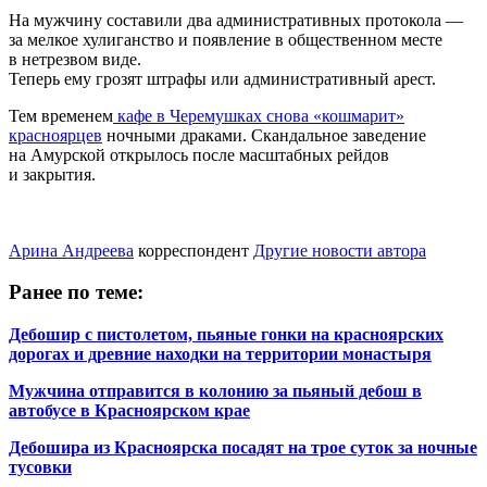
На мужчину составили два административных протокола —
за мелкое хулиганство и появление в общественном месте
в нетрезвом виде.
Теперь ему грозят штрафы или административный арест.
Тем временем
кафе в Черемушках снова «кошмарит»
красноярцев
ночными драками. Скандальное заведение
на Амурской открылось после масштабных рейдов
и закрытия.
Арина Андреева
корреспондент
Другие новости автора
Ранее по теме:
Дебошир с пистолетом, пьяные гонки на красноярских
дорогах и древние находки на территории монастыря
Мужчина отправится в колонию за пьяный дебош в
автобусе в Красноярском крае
Дебошира из Красноярска посадят на трое суток за ночные
тусовки