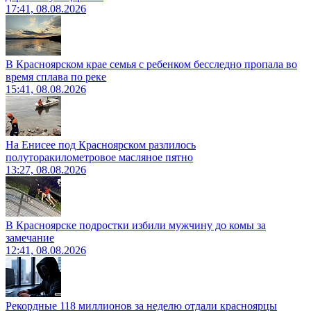
17:41, 08.08.2026
В Красноярском крае семья с ребенком бесследно пропала во
время сплава по реке
15:41, 08.08.2026
На Енисее под Красноярском разлилось
полуторакилометровое масляное пятно
13:27, 08.08.2026
В Красноярске подростки избили мужчину до комы за
замечание
12:41, 08.08.2026
Рекордные 118 миллионов за неделю отдали красноярцы