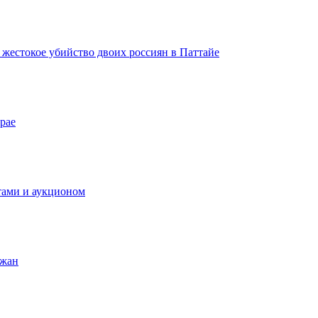
а жестокое убийство двоих россиян в Паттайе
рае
тами и аукционом
ожан