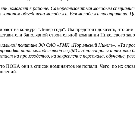
чень помогает в работе. Самореализоваться молодым специали
 в котором объединена молодежь. Вся молодежь предприятия. Ц
рают на конкурс "Лидер года". Им предстоит доказать, что они 
дставители Заполярной строительной компании Никелевого заво
циальной политике ЗФ ОАО «ГМК «Норильский Никель»: «Та проб
 проводят наши молодые люди из ДМС. Это вопросы и техники б
тает на производство, на закрепление персонала, обучение, раз
о ПОКА они в список номинантов не попали. Чего, по их словам
ышлений.