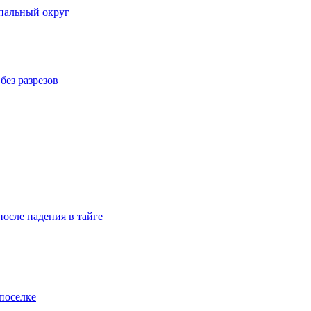
пальный округ
без разрезов
осле падения в тайге
поселке