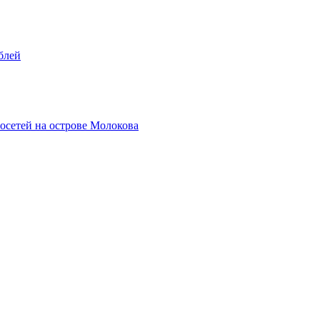
блей
осетей на острове Молокова