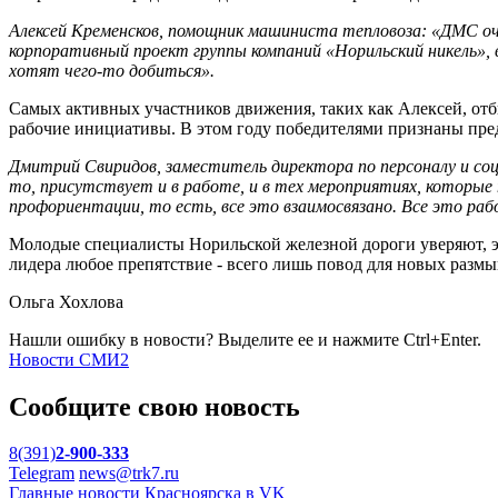
Алексей Кременсков, помощник машиниста тепловоза: «ДМС о
корпоративный проект группы компаний «Норильский никель»,
хотят чего-то добиться».
Самых активных участников движения, таких как Алексей, отби
рабочие инициативы. В этом году победителями признаны пре
Дмитрий Свиридов, заместитель директора по персоналу и со
то, присутствует и в работе, и в тех мероприятиях, которые
профориентации, то есть, все это взаимосвязано. Все это рабо
Молодые специалисты Норильской железной дороги уверяют, эт
лидера любое препятствие - всего лишь повод для новых разм
Ольга Хохлова
Нашли ошибку в новости? Выделите ее и нажмите Ctrl+Enter.
Новости СМИ2
Сообщите свою новость
8(391)
2-900-333
Telegram
news@trk7.ru
Главные новости Красноярска в VK