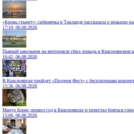
«Кровь стынет»: сибирячка в Таиланде рассказала о реакции н
17:10, 06.08.2026
Пьяный школьник на мотоцикле сбил лошадь в Красноярском к
16:42, 06.08.2026
В Красноярске пройдет «Поздеев Фест» с бесплатными концер
15:36, 06.08.2026
Манул Борис провел год в Красноярске и перестал бояться гор
15:06, 06.08.2026