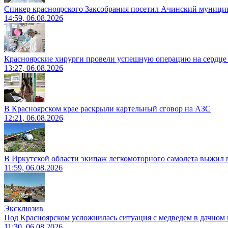
Спикер красноярского Заксобрания посетил Ачинский муници
14:59, 06.08.2026
Красноярские хирурги провели успешную операцию на сердце 
13:27, 06.08.2026
В Красноярском крае раскрыли картельный сговор на АЗС
12:21, 06.08.2026
В Иркутской области экипаж легкомоторного самолета выжил п
11:59, 06.08.2026
Эксклюзив
Под Красноярском усложнилась ситуация с медведем в дачном 
11:30, 06.08.2026