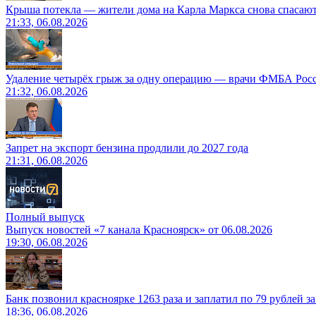
Крыша потекла — жители дома на Карла Маркса снова спасают
21:33, 06.08.2026
Удаление четырёх грыж за одну операцию — врачи ФМБА Рос
21:32, 06.08.2026
Запрет на экспорт бензина продлили до 2027 года
21:31, 06.08.2026
Полный выпуск
Выпуск новостей «7 канала Красноярск» от 06.08.2026
19:30, 06.08.2026
Банк позвонил красноярке 1263 раза и заплатил по 79 рублей з
18:36, 06.08.2026