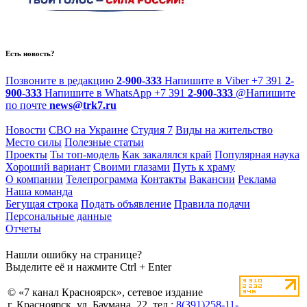
Есть новость?
Позвоните в редакцию
2-900-333
Напишите в Viber
+7 391
2-
900-333
Напишите в WhatsApp
+7 391
2-900-333
@
Напишите
по почте
news@trk7.ru
Новости
СВО на Украине
Студия 7
Виды на жительство
Место силы
Полезные статьи
Проекты
Ты топ-модель
Как закалялся край
Популярная наука
Хороший вариант
Своими глазами
Путь к храму
О компании
Телепрограмма
Контакты
Вакансии
Реклама
Наша команда
Бегущая строка
Подать объявление
Правила подачи
Персональные данные
Отчеты
Нашли ошибку на странице?
Выделите её и нажмите Ctrl + Enter
© «7 канал Красноярск», сетевое издание
г. Красноярск, ул. Баумана, 22, тел.:
8(391)258-11-