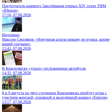
Председатель краевого Заксобрания открыл XIV сезон ТИМ
«Юниор»
17:10, 07.08.2026
Интервью
Максим Смоляков: «Ненужная аскеза никому не нужна, кроме
вашей гордыни»
15:42, 07.08.2026
В Красноярске «упало» отслеживание автобусов
14:32, 07.08.2026
8 и 9 августа на двух стадионах Красноярска пройдут игры с
участием женской, основной и молодёжной команд «Енисея»
13:17, 07.08.2026