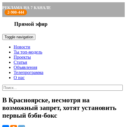
РЕКЛАМА НА 7 КАНАЛЕ
2-900-444
Прямой эфир
Toggle navigation
Новости
Ты топ-модель
Проекты
Статьи
Объявления
Телепрограмма
О нас
В Красноярске, несмотря на
возможный запрет, хотят установить
первый бэби-бокс