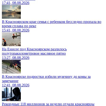
17:41, 08.08.2026
В Красноярском крае семья с ребенком бесследно пропала во
время сплава по реке
15:41, 08.08.2026
На Енисее под Красноярском разлилось
полуторакилометровое масляное пятно
13:27, 08.08.2026
В Красноярске подростки избили мужчину до комы за
замечание
12:41, 08.08.2026
Рекордные 118 миллионов за неделю отдали красноярцы