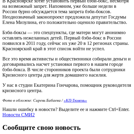
В Красноярске хотят установить первый бэби-бокс, несмотря
на возможный запрет. Напомним, уже больше недели в
России бурно обсуждается тема запрета бэби-боксов.
Неоднозначный законопроект предложила депутат Госдумы
Елена Мизулина, его положительно оценило правительство.
Бэби-боксы — это спецпункты, где матери могут анонимно
оставлять нежеланных детей. Первый бэби-бокс в России
появился в 2011 году, сейчас их уже 20 в 12 регионах страны.
Красноярский край в этот список войти не успел.
Все это время активисты и общественники собирали деньги и
договаривались насчет установки первого в нашем городе
бэби-бокса. В числе сторонников проекта были сотрудники
Кризисного центра для жертв домашнего насилия.
У нас в студии Екатерина Гончарова, помощник руководителя
кризисного центра.
Фото в обложке: Сирень Бабаева /
«КП-Тюмень»
Нашли ошибку в новости? Выделите ее и нажмите Ctrl+Enter.
Новости СМИ2
Сообщите свою новость