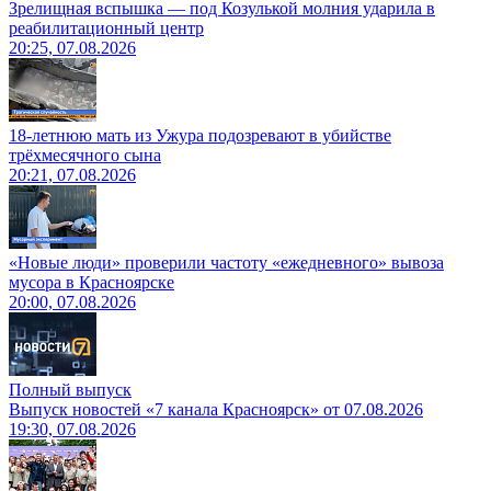
Зрелищная вспышка — под Козулькой молния ударила в
реабилитационный центр
20:25, 07.08.2026
18-летнюю мать из Ужура подозревают в убийстве
трёхмесячного сына
20:21, 07.08.2026
«Новые люди» проверили частоту «ежедневного» вывоза
мусора в Красноярске
20:00, 07.08.2026
Полный выпуск
Выпуск новостей «7 канала Красноярск» от 07.08.2026
19:30, 07.08.2026