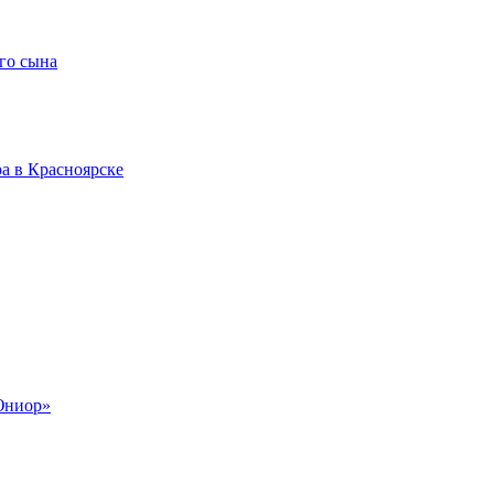
го сына
а в Красноярске
Юниор»