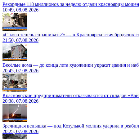
Рекордные 118 миллионов за неделю отдали красноярцы моше
10:49, 08.08.2026
«С кого теперь спрашивать?» — в Красноярске стая бродячих с
21:50, 07.08.2026
Весёлые дома — до конца лета художники украсят здания и на
20:45, 07.08.2026
Красноярские предприниматели отказываются от складов «Ва
20:38, 07.08.2026
Зрелищная вспышка — под Козулькой молния ударила в реаби
20:25, 07.08.2026