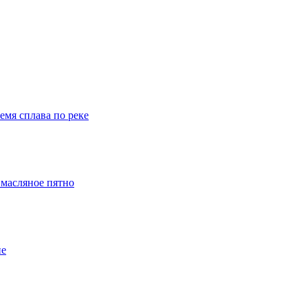
емя сплава по реке
 масляное пятно
ие