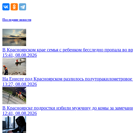
Последние новости
В Красноярском крае семья с ребенком бесследно пропала во вр
15:41, 08.08.2026
На Енисее под Красноярском разлилось полуторакилометровое
13:27, 08.08.2026
В Красноярске подростки избили мужчину до комы за замечан
12:41, 08.08.2026