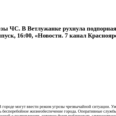
озы ЧС. В Ветлужанке рухнула подпорная
ск, 16:00, «Новости. 7 канал Красноярс
В городе могут ввести режим угрозы чрезвычайной ситуации. Уж
ть бесперебойное жизнеобеспечение города. Оперативные служб
ацией о подтоплениях, которую будет публиковать администраци