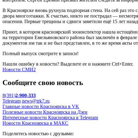
В Красноярске вновь рухнула подпорная стена. На сей раз это 
двора многоэтажки. К счастью, никто не пострадал — несмотря 
опасения. Первые трещины и сдвиги заметили ещё 15 лет наза
Приют, в котором красноярский зооинспектор нашла истощённы
на территории Емельяновского района был заключён в феврале
документов им так и не был представлен, в то же время акты
Полный выпуск смотрите в записи!
Нашли ошибку в новости? Выделите ее и нажмите Ctrl+Enter.
Новости СМИ2
Сообщите свою новость
8(391)
2-900-333
Telegram
news@trk7.ru
Главные новости Красноярска в VK
Полезные новости Красноярска на Дзен
Интересные новости Красноярска в Telegram
Новости Красноярска в МАКС
Поделитесь новостью с друзьями: