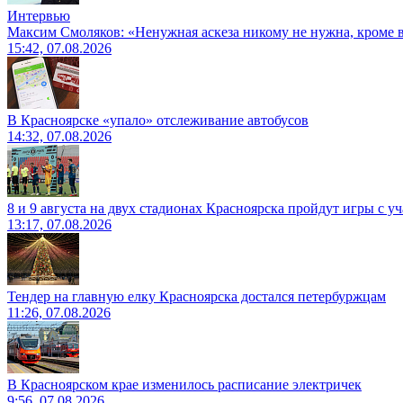
Интервью
Максим Смоляков: «Ненужная аскеза никому не нужна, кроме
15:42, 07.08.2026
В Красноярске «упало» отслеживание автобусов
14:32, 07.08.2026
8 и 9 августа на двух стадионах Красноярска пройдут игры с 
13:17, 07.08.2026
Тендер на главную елку Красноярска достался петербуржцам
11:26, 07.08.2026
В Красноярском крае изменилось расписание электричек
9:56, 07.08.2026