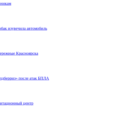
нникам
обак изувечила автомобиль
бережные Красноярска
йлдберриз» после атак БПЛА
литационный центр