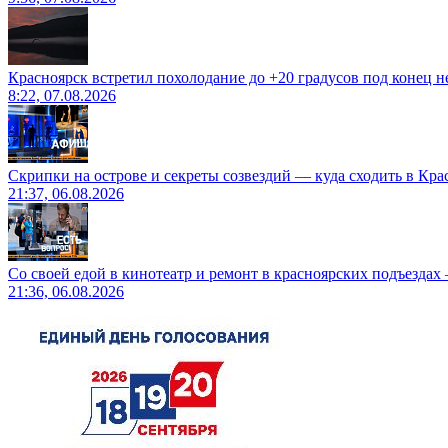
Красноярск встретил похолодание до +20 градусов под конец н
8:22, 07.08.2026
Скрипки на острове и секреты созвездий — куда сходить в Кр
21:37, 06.08.2026
Со своей едой в кинотеатр и ремонт в красноярских подъездах
21:36, 06.08.2026