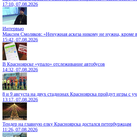
17:10, 07.08.2026
Интервью
Максим Смоляков: «Ненужная аскеза никому не нужна, кроме
15:42, 07.08.2026
В Красноярске «упало» отслеживание автобусов
14:32, 07.08.2026
8 и 9 августа на двух стадионах Красноярска пройдут игры с 
13:17, 07.08.2026
Тендер на главную елку Красноярска достался петербуржцам
11:26, 07.08.2026