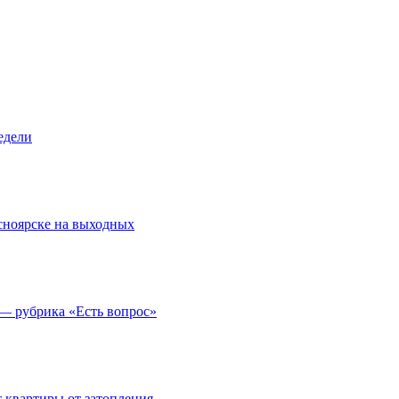
едели
асноярске на выходных
 — рубрика «Есть вопрос»
 квартиры от затопления