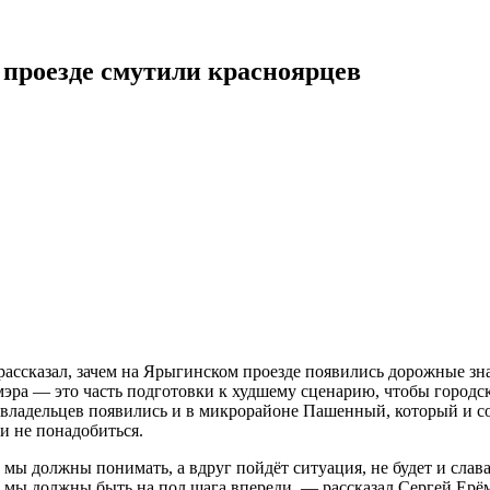
проезде смутили красноярцев
рассказал, зачем на Ярыгинском проезде появились дорожные з
мэра — это часть подготовки к худшему сценарию, чтобы городс
овладельцев появились и в микрорайоне Пашенный, который и со
и не понадобиться.
ы должны понимать, а вдруг пойдёт ситуация, не будет и слава Б
, мы должны быть на пол шага впереди, — рассказал Сергей Ерё