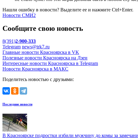
Нашли ошибку в новости? Выделите ее и нажмите Ctrl+Enter.
Новости СМИ2
Сообщите свою новость
8(391)
2-900-333
Telegram
news@trk7.ru
Главные новости Красноярска в VK
Полезные новости Красноярска на Дзен
Интересные новости Красноярска в Telegram
Новости Красноярска в МАКС
Поделитесь новостью с друзьями:
Последние новости
В Красноярске подростки избили мужчину до комы за замечан