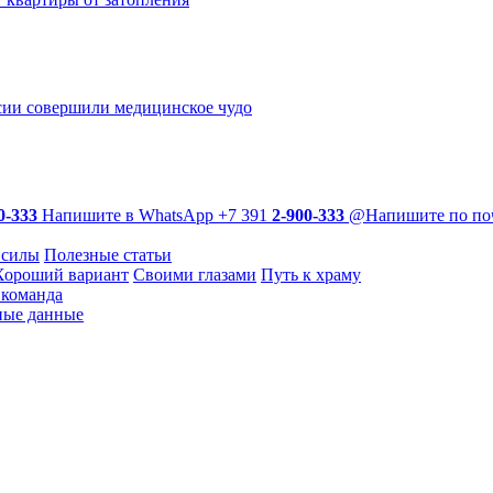
сии совершили медицинское чудо
0-333
Напишите в WhatsApp
+7 391
2-900-333
@
Напишите по по
 силы
Полезные статьи
Хороший вариант
Своими глазами
Путь к храму
команда
ные данные