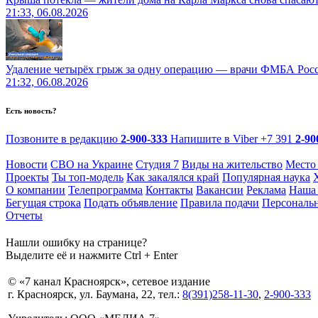
21:33, 06.08.2026
Удаление четырёх грыж за одну операцию — врачи ФМБА Рос
21:32, 06.08.2026
Есть новость?
Позвоните в редакцию
2-900-333
Напишите в Viber
+7 391
2-90
Новости
СВО на Украине
Студия 7
Виды на жительство
Место
Проекты
Ты топ-модель
Как закалялся край
Популярная наука
О компании
Телепрограмма
Контакты
Вакансии
Реклама
Наша 
Бегущая строка
Подать объявление
Правила подачи
Персональ
Отчеты
Нашли ошибку на странице?
Выделите её и нажмите Ctrl + Enter
© «7 канал Красноярск», сетевое издание
г. Красноярск, ул. Баумана, 22, тел.:
8(391)258-11-30
,
2-900-333