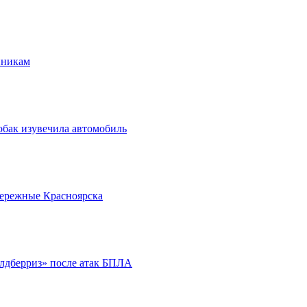
нникам
обак изувечила автомобиль
бережные Красноярска
йлдберриз» после атак БПЛА