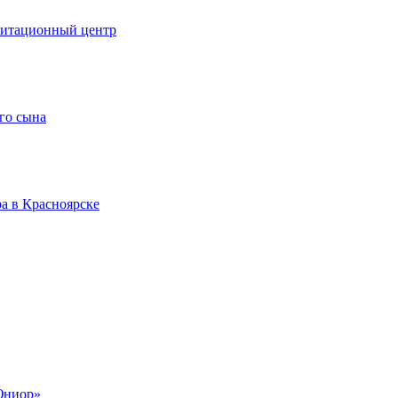
литационный центр
го сына
а в Красноярске
Юниор»