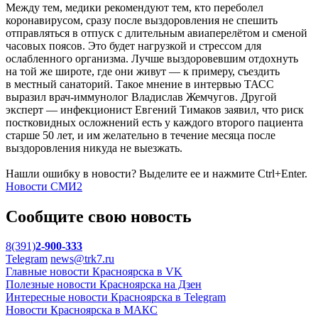
Между тем, медики рекомендуют тем, кто переболел
коронавирусом, сразу после выздоровления не спешить
отправляться в отпуск с длительным авиаперелётом и сменой
часовых поясов. Это будет нагрузкой и стрессом для
ослабленного организма. Лучше выздоровевшим отдохнуть
на той же широте, где они живут — к примеру, съездить
в местный санаторий. Такое мнение в интервью ТАСС
выразил врач-иммунолог Владислав Жемчугов. Другой
эксперт — инфекционист Евгений Тимаков заявил, что риск
постковидных осложнений есть у каждого второго пациента
старше 50 лет, и им желательно в течение месяца после
выздоровления никуда не выезжать.
Нашли ошибку в новости? Выделите ее и нажмите Ctrl+Enter.
Новости СМИ2
Сообщите свою новость
8(391)
2-900-333
Telegram
news@trk7.ru
Главные новости Красноярска в VK
Полезные новости Красноярска на Дзен
Интересные новости Красноярска в Telegram
Новости Красноярска в МАКС