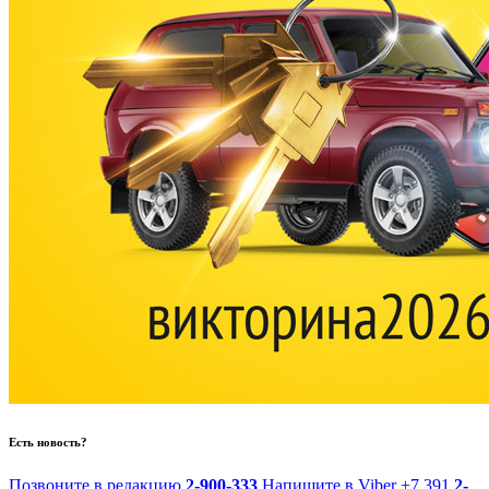
Есть новость?
Позвоните в редакцию
2-900-333
Напишите в Viber
+7 391
2-