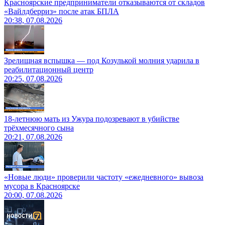
Красноярские предприниматели отказываются от складов
«Вайлдберриз» после атак БПЛА
20:38, 07.08.2026
Зрелищная вспышка — под Козулькой молния ударила в
реабилитационный центр
20:25, 07.08.2026
18-летнюю мать из Ужура подозревают в убийстве
трёхмесячного сына
20:21, 07.08.2026
«Новые люди» проверили частоту «ежедневного» вывоза
мусора в Красноярске
20:00, 07.08.2026