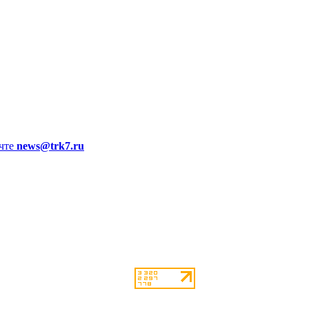
чте
news@trk7.ru