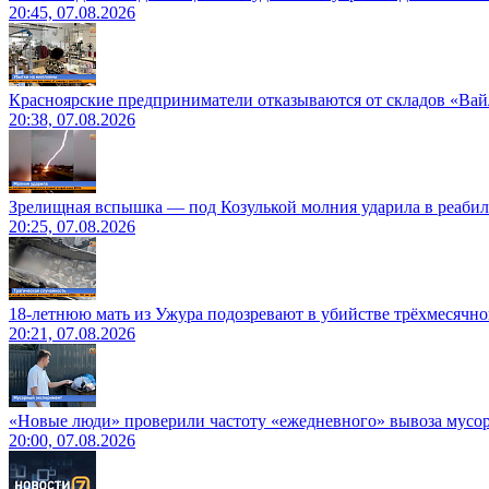
20:45, 07.08.2026
Красноярские предприниматели отказываются от складов «Ва
20:38, 07.08.2026
Зрелищная вспышка — под Козулькой молния ударила в реаби
20:25, 07.08.2026
18-летнюю мать из Ужура подозревают в убийстве трёхмесячно
20:21, 07.08.2026
«Новые люди» проверили частоту «ежедневного» вывоза мусор
20:00, 07.08.2026