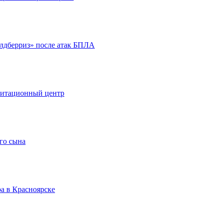
йлдберриз» после атак БПЛА
литационный центр
го сына
а в Красноярске