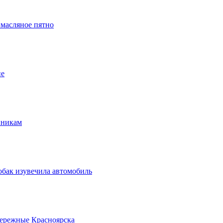
 масляное пятно
ие
нникам
обак изувечила автомобиль
бережные Красноярска