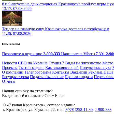
8 и 9 августа на двух стадионах Красноярска пройдут игры с 
13:17, 07.08.2026
Тендер на главную елку Красноярска достался петербуржцам
11:26, 07.08.2026
Есть новость?
Позвоните в редакцию
2-900-333
Напишите в Viber
+7 391
2-90
Новости
СВО на Украине
Студия 7
Виды на жительство
Место
Проекты
Ты топ-модель
Как закалялся край
Популярная наука
О компании
Телепрограмма
Контакты
Вакансии
Реклама
Наша 
Бегущая строка
Подать объявление
Правила подачи
Персональ
Отчеты
Нашли ошибку на странице?
Выделите её и нажмите Ctrl + Enter
© «7 канал Красноярск», сетевое издание
г. Красноярск, ул. Баумана, 22, тел.:
8(391)258-11-30
,
2-900-333