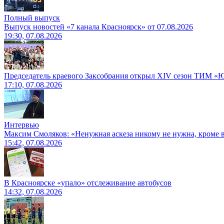
Полный выпуск
Выпуск новостей «7 канала Красноярск» от 07.08.2026
19:30, 07.08.2026
Председатель краевого Заксобрания открыл XIV сезон ТИМ «
17:10, 07.08.2026
Интервью
Максим Смоляков: «Ненужная аскеза никому не нужна, кроме
15:42, 07.08.2026
В Красноярске «упало» отслеживание автобусов
14:32, 07.08.2026