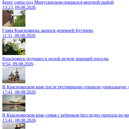
Берег озера под Минусинском покрылся мертвой рыбой
13:23, 09.08.2026
Глава Красноярска занялся деревней Бугачево
11:31, 09.08.2026
Красноярск подошел к целой неделе хорошей погоды
9:54, 09.08.2026
В Красноярском крае после реставрации открыли уникальную 
17:41, 08.08.2026
В Красноярском крае семья с ребенком бесследно пропала во вр
15:41, 08.08.2026