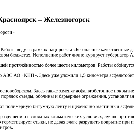
Красноярск – Железногорск
дороги»
Работы ведут в рамках нацпроекта «Безопасные качественные д
евом бюджетах. Исполнение работ лично курирует губернатор А
бщей протяжённостью более шести километров. Работы обойдутся
до АЗС АО «КНП». Здесь уже уложили 1,5 километра асфальтобе
основоборском. Здесь также заменят асфальтобетонное покрытие,
 порядок съезды, обочины и барьерные ограждения, установят зн
ют полимерную битумную ленту и щебеночно-мастичный асфальт
разрушению в сложных климатических условиях, лучше противо
 герметизирует стыки, не давая влаге разрушать покрытие при п
итров.