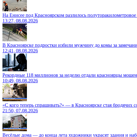
На Енисее под Красноярском разлилось полуторакилометровое
13:27, 08.08.2026
В Красноярске подростки избили мужчину до комы за замечан
12:41, 08.08.2026
Рекордные 118 миллионов за неделю отдали красноярцы моше
10:49, 08.08.2026
«С кого теперь спрашивать?» — в Красноярске стая бродячих с
21:50, 07.08.2026
Весёлые дома — до конца лета художники украсят здания и на