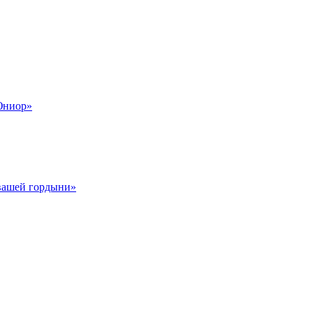
Юниор»
 вашей гордыни»