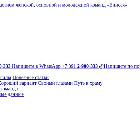
участием женской, основной и молодёжной команд «Енисея»
0-333
Напишите в WhatsApp
+7 391
2-900-333
@
Напишите по по
 силы
Полезные статьи
Хороший вариант
Своими глазами
Путь к храму
команда
ные данные