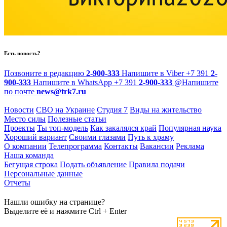
Есть новость?
Позвоните в редакцию
2-900-333
Напишите в Viber
+7 391
2-
900-333
Напишите в WhatsApp
+7 391
2-900-333
@
Напишите
по почте
news@trk7.ru
Новости
СВО на Украине
Студия 7
Виды на жительство
Место силы
Полезные статьи
Проекты
Ты топ-модель
Как закалялся край
Популярная наука
Хороший вариант
Своими глазами
Путь к храму
О компании
Телепрограмма
Контакты
Вакансии
Реклама
Наша команда
Бегущая строка
Подать объявление
Правила подачи
Персональные данные
Отчеты
Нашли ошибку на странице?
Выделите её и нажмите Ctrl + Enter