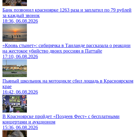
Банк позвонил красноярке 1263 раза и заплатил по 79 рублей
за каждый звонок
18:36, 06.08.2026
«Кровь стынет»: сибирячка в Таиланде рассказала о реакции
на жестокое убийство двоих россиян в Паттайе
17:10, 06.08.2026
Пьяный школьник на мотоцикле сбил лошадь в Красноярском
крае
16:42, 06.08.2026
В Красноярске пройдет «Поздеев Фест» с бесплатными
концертами и аукционом
15:36, 06.08.2026