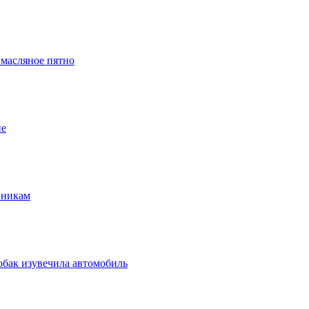
 масляное пятно
ие
нникам
обак изувечила автомобиль