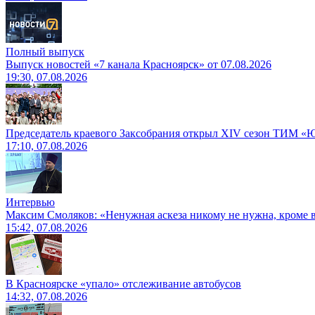
Полный выпуск
Выпуск новостей «7 канала Красноярск» от 07.08.2026
19:30, 07.08.2026
Председатель краевого Заксобрания открыл XIV сезон ТИМ «
17:10, 07.08.2026
Интервью
Максим Смоляков: «Ненужная аскеза никому не нужна, кроме
15:42, 07.08.2026
В Красноярске «упало» отслеживание автобусов
14:32, 07.08.2026