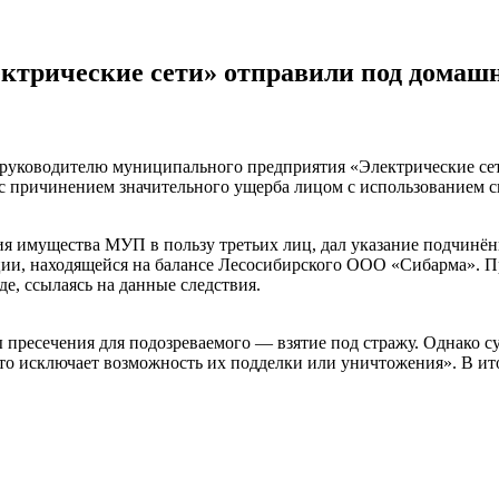
ктрические сети» отправили под домашн
руководителю муниципального предприятия «Электрические сети
 с причинением значительного ущерба лицом с использованием 
ия имущества МУП в пользу третьих лиц, дал указание подчинён
ии, находящейся на балансе Лесосибирского ООО «Сибарма». Пр
де, ссылаясь на данные следствия.
ы пресечения для подозреваемого — взятие под стражу. Однако су
что исключает возможность их подделки или уничтожения». В ит