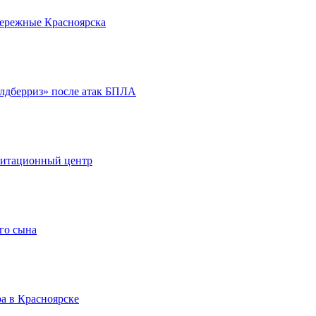
бережные Красноярска
йлдберриз» после атак БПЛА
литационный центр
го сына
а в Красноярске