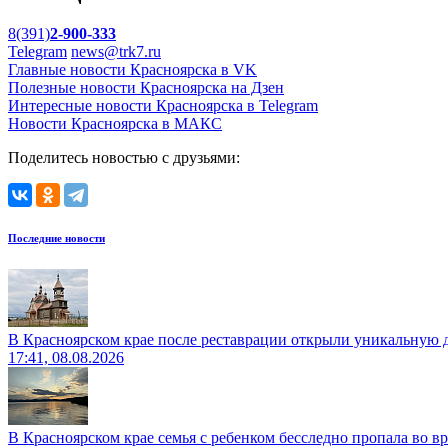
8(391)
2-900-333
Telegram
news@trk7.ru
Главные новости Красноярска в VK
Полезные новости Красноярска на Дзен
Интересные новости Красноярска в Telegram
Новости Красноярска в МАКС
Поделитесь новостью с друзьями:
Последние новости
В Красноярском крае после реставрации открыли уникальную 
17:41, 08.08.2026
В Красноярском крае семья с ребенком бесследно пропала во вр