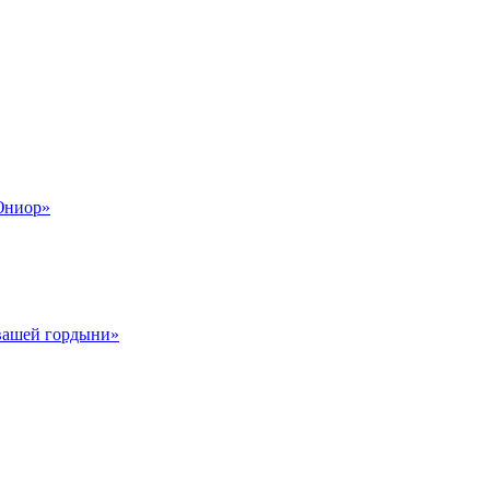
Юниор»
 вашей гордыни»