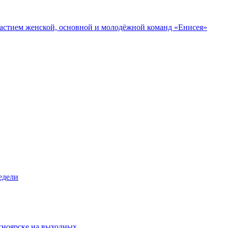
участием женской, основной и молодёжной команд «Енисея»
едели
асноярске на выходных