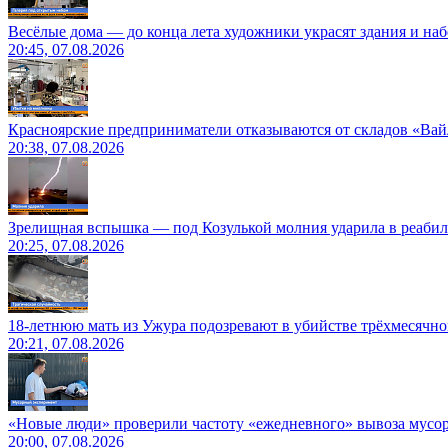
Весёлые дома — до конца лета художники украсят здания и на
20:45, 07.08.2026
Красноярские предприниматели отказываются от складов «Ва
20:38, 07.08.2026
Зрелищная вспышка — под Козулькой молния ударила в реаби
20:25, 07.08.2026
18-летнюю мать из Ужура подозревают в убийстве трёхмесячно
20:21, 07.08.2026
«Новые люди» проверили частоту «ежедневного» вывоза мусор
20:00, 07.08.2026