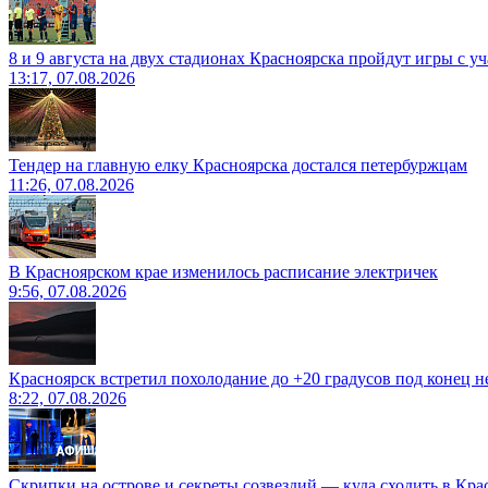
8 и 9 августа на двух стадионах Красноярска пройдут игры с 
13:17, 07.08.2026
Тендер на главную елку Красноярска достался петербуржцам
11:26, 07.08.2026
В Красноярском крае изменилось расписание электричек
9:56, 07.08.2026
Красноярск встретил похолодание до +20 градусов под конец н
8:22, 07.08.2026
Скрипки на острове и секреты созвездий — куда сходить в Кр