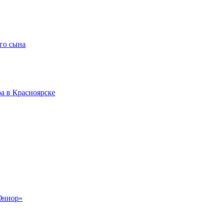
го сына
а в Красноярске
Юниор»