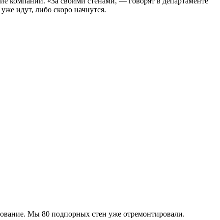
ие компании. «За своими стенами, — говорят в департаменте
же идут, либо скоро начнутся.
следование. Мы 80 подпорных стен уже отремонтировали.