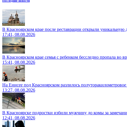
Последние новости
В Красноярском крае после реставрации открыли уникальную 
17:41, 08.08.2026
В Красноярском крае семья с ребенком бесследно пропала во вр
15:41, 08.08.2026
На Енисее под Красноярском разлилось полуторакилометровое
13:27, 08.08.2026
В Красноярске подростки избили мужчину до комы за замечан
12:41, 08.08.2026