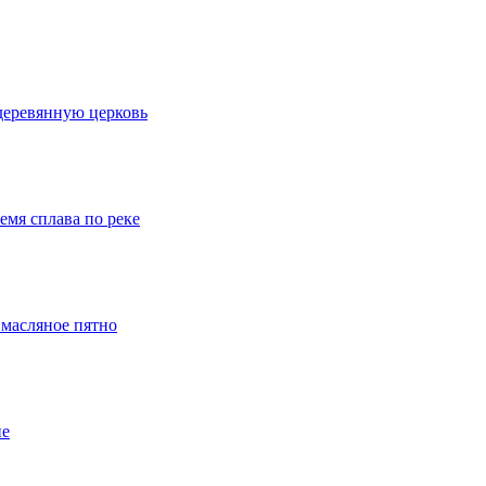
деревянную церковь
емя сплава по реке
 масляное пятно
ие