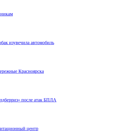
нникам
обак изувечила автомобиль
бережные Красноярска
йлдберриз» после атак БПЛА
литационный центр