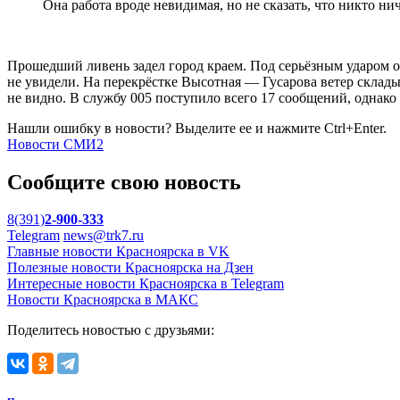
Она работа вроде невидимая, но не сказать, что никто нич
Прошедший ливень задел город краем. Под серьёзным ударом о
не увидели. На перекрёстке Высотная — Гусарова ветер склады
не видно. В службу 005 поступило всего 17 сообщений, однак
Нашли ошибку в новости? Выделите ее и нажмите Ctrl+Enter.
Новости СМИ2
Сообщите свою новость
8(391)
2-900-333
Telegram
news@trk7.ru
Главные новости Красноярска в VK
Полезные новости Красноярска на Дзен
Интересные новости Красноярска в Telegram
Новости Красноярска в МАКС
Поделитесь новостью с друзьями: