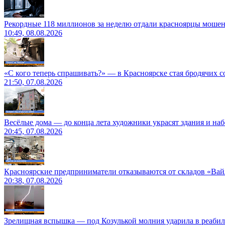
Рекордные 118 миллионов за неделю отдали красноярцы моше
10:49, 08.08.2026
«С кого теперь спрашивать?» — в Красноярске стая бродячих с
21:50, 07.08.2026
Весёлые дома — до конца лета художники украсят здания и на
20:45, 07.08.2026
Красноярские предприниматели отказываются от складов «Ва
20:38, 07.08.2026
Зрелищная вспышка — под Козулькой молния ударила в реаби