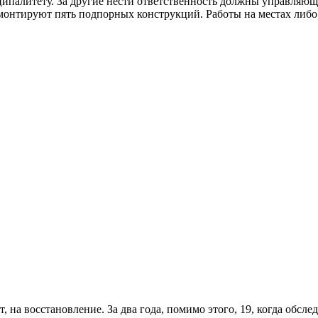
ципалитету. За другие нести ответственность должны управляющ
монтируют пять подпорных конструкций. Работы на местах либо у
онт, на восстановление. За два года, помимо этого, 19, когда об