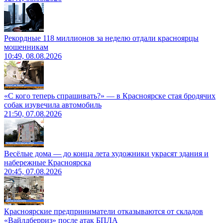
Рекордные 118 миллионов за неделю отдали красноярцы
мошенникам
10:49, 08.08.2026
«С кого теперь спрашивать?» — в Красноярске стая бродячих
собак изувечила автомобиль
21:50, 07.08.2026
Весёлые дома — до конца лета художники украсят здания и
набережные Красноярска
20:45, 07.08.2026
Красноярские предприниматели отказываются от складов
«Вайлдберриз» после атак БПЛА