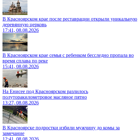
В Красноярском крае после реставрации открыли уникальную
деревянную церковь
17:41, 08.08.2026
В Красноярском крае семья с ребенком бесследно пропала во
время сплава по реке
15:41, 08.08.2026
На Енисее под Красноярском разлилось
полуторакилометровое масляное пятно
13:27, 08.08.2026
В Красноярске подростки избили мужчину до комы за
замечание
12:41, 08.08.2026