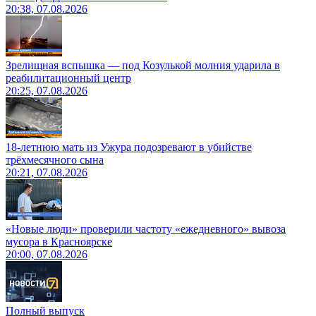
20:38, 07.08.2026
Зрелищная вспышка — под Козулькой молния ударила в
реабилитационный центр
20:25, 07.08.2026
18-летнюю мать из Ужура подозревают в убийстве
трёхмесячного сына
20:21, 07.08.2026
«Новые люди» проверили частоту «ежедневного» вывоза
мусора в Красноярске
20:00, 07.08.2026
Полный выпуск