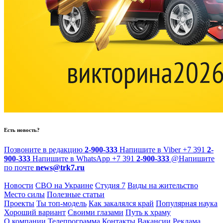
Есть новость?
Позвоните в редакцию
2-900-333
Напишите в Viber
+7 391
2-
900-333
Напишите в WhatsApp
+7 391
2-900-333
@
Напишите
по почте
news@trk7.ru
Новости
СВО на Украине
Студия 7
Виды на жительство
Место силы
Полезные статьи
Проекты
Ты топ-модель
Как закалялся край
Популярная наука
Хороший вариант
Своими глазами
Путь к храму
О компании
Телепрограмма
Контакты
Вакансии
Реклама