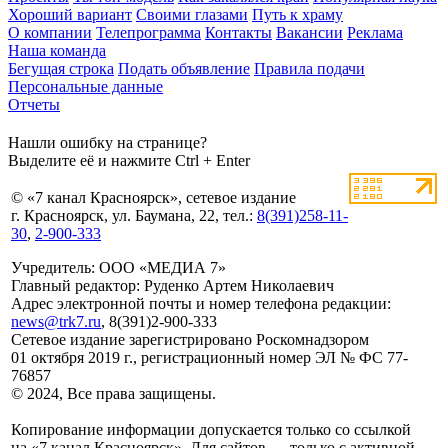
Хороший вариант
Своими глазами
Путь к храму
О компании
Телепрограмма
Контакты
Вакансии
Реклама
Наша команда
Бегущая строка
Подать объявление
Правила подачи
Персональные данные
Отчеты
Нашли ошибку на странице?
Выделите её и нажмите Ctrl + Enter
© «7 канал Красноярск», сетевое издание
г. Красноярск, ул. Баумана, 22, тел.:
8(391)258-11-
30
,
2-900-333
Учредитель: ООО «МЕДИА 7»
Главный редактор: Руденко Артем Николаевич
Адрес электронной почты и номер телефона редакции:
news@trk7.ru
, 8(391)2-900-333
Сетевое издание зарегистрировано Роскомнадзором
01 октября 2019 г., регистрационный номер ЭЛ № ФС 77-
76857
© 2024, Все права защищены.
Копирование информации допускается только со ссылкой
на «7 канал Красноярск». Для сайтов — только с активной