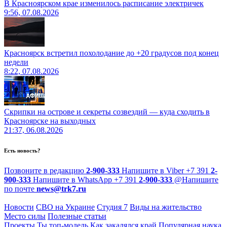
В Красноярском крае изменилось расписание электричек
9:56, 07.08.2026
Красноярск встретил похолодание до +20 градусов под конец
недели
8:22, 07.08.2026
Скрипки на острове и секреты созвездий — куда сходить в
Красноярске на выходных
21:37, 06.08.2026
Есть новость?
Позвоните в редакцию
2-900-333
Напишите в Viber
+7 391
2-
900-333
Напишите в WhatsApp
+7 391
2-900-333
@
Напишите
по почте
news@trk7.ru
Новости
СВО на Украине
Студия 7
Виды на жительство
Место силы
Полезные статьи
Проекты
Ты топ-модель
Как закалялся край
Популярная наука