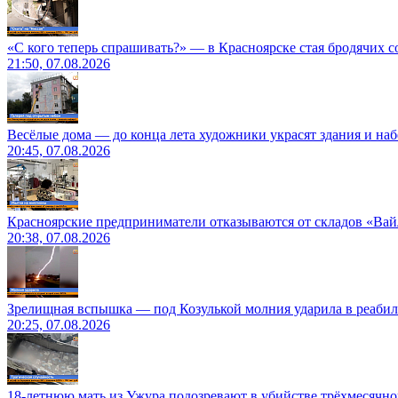
«С кого теперь спрашивать?» — в Красноярске стая бродячих с
21:50, 07.08.2026
Весёлые дома — до конца лета художники украсят здания и на
20:45, 07.08.2026
Красноярские предприниматели отказываются от складов «Ва
20:38, 07.08.2026
Зрелищная вспышка — под Козулькой молния ударила в реаби
20:25, 07.08.2026
18-летнюю мать из Ужура подозревают в убийстве трёхмесячно