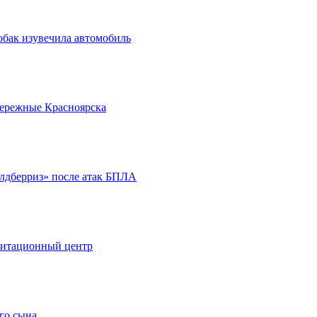
обак изувечила автомобиль
бережные Красноярска
йлдберриз» после атак БПЛА
литационный центр
го сына