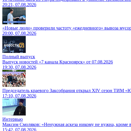
20:21, 07.08.2026
«Новые люди» проверили частоту «ежедневного» вывоза мусор
20:00, 07.08.2026
Полный выпуск
Выпуск новостей «7 канала Красноярск» от 07.08.2026
19:30, 07.08.2026
Председатель краевого Заксобрания открыл XIV сезон ТИМ «
17:10, 07.08.2026
Интервью
Максим Смоляков: «Ненужная аскеза никому не нужна, кроме
15:42, 07.08.2026