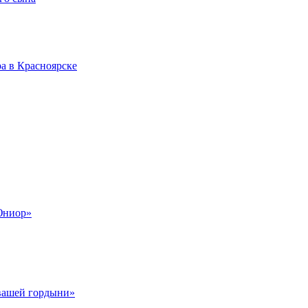
а в Красноярске
Юниор»
 вашей гордыни»