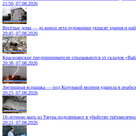
21:50, 07.08.2026
Весёлые дома — до конца лета художники украсят здания и на
20:45, 07.08.2026
Красноярские предприниматели отказываются от складов «Ва
20:38, 07.08.2026
Зрелищная вспышка — под Козулькой молния ударила в реаби
20:25, 07.08.2026
18-летнюю мать из Ужура подозревают в убийстве трёхмесячно
20:21, 07.08.2026