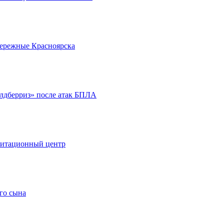
бережные Красноярска
йлдберриз» после атак БПЛА
литационный центр
го сына