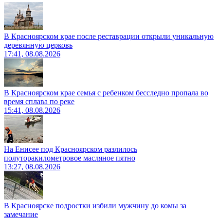
В Красноярском крае после реставрации открыли уникальную
деревянную церковь
17:41, 08.08.2026
В Красноярском крае семья с ребенком бесследно пропала во
время сплава по реке
15:41, 08.08.2026
На Енисее под Красноярском разлилось
полуторакилометровое масляное пятно
13:27, 08.08.2026
В Красноярске подростки избили мужчину до комы за
замечание