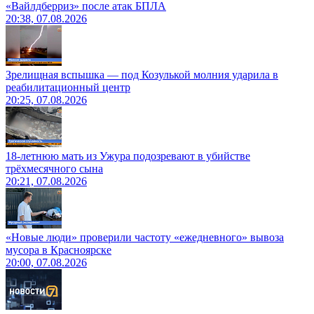
«Вайлдберриз» после атак БПЛА
20:38, 07.08.2026
Зрелищная вспышка — под Козулькой молния ударила в
реабилитационный центр
20:25, 07.08.2026
18-летнюю мать из Ужура подозревают в убийстве
трёхмесячного сына
20:21, 07.08.2026
«Новые люди» проверили частоту «ежедневного» вывоза
мусора в Красноярске
20:00, 07.08.2026