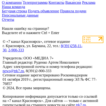
О компании
Телепрограмма
Контакты
Вакансии
Реклама
Наша команда
Бегущая строка
Подать объявление
Правила подачи
Персональные данные
Отчеты
Нашли ошибку на странице?
Выделите её и нажмите Ctrl + Enter
© «7 канал Красноярск», сетевое издание
г. Красноярск, ул. Баумана, 22, тел.:
8(391)258-11-
30
,
2-900-333
Учредитель: ООО «МЕДИА 7»
Главный редактор: Руденко Артем Николаевич
Адрес электронной почты и номер телефона редакции:
news@trk7.ru
, 8(391)2-900-333
Сетевое издание зарегистрировано Роскомнадзором
01 октября 2019 г., регистрационный номер ЭЛ № ФС 77-
76857
© 2024, Все права защищены.
Копирование информации допускается только со ссылкой
на «7 канал Красноярск». Для сайтов — только с активной
гиперссылкой на страницу новости на сайте
trk7.ru
.