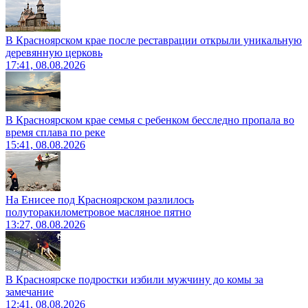
В Красноярском крае после реставрации открыли уникальную
деревянную церковь
17:41, 08.08.2026
В Красноярском крае семья с ребенком бесследно пропала во
время сплава по реке
15:41, 08.08.2026
На Енисее под Красноярском разлилось
полуторакилометровое масляное пятно
13:27, 08.08.2026
В Красноярске подростки избили мужчину до комы за
замечание
12:41, 08.08.2026