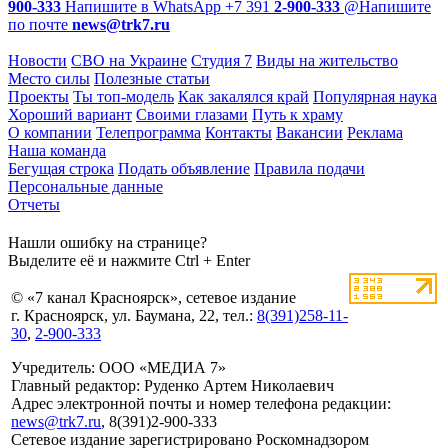
900-333
Напишите в WhatsApp
+7 391
2-900-333
@
Напишите
по почте
news@trk7.ru
Новости
СВО на Украине
Студия 7
Виды на жительство
Место силы
Полезные статьи
Проекты
Ты топ-модель
Как закалялся край
Популярная наука
Хороший вариант
Своими глазами
Путь к храму
О компании
Телепрограмма
Контакты
Вакансии
Реклама
Наша команда
Бегущая строка
Подать объявление
Правила подачи
Персональные данные
Отчеты
Нашли ошибку на странице?
Выделите её и нажмите Ctrl + Enter
© «7 канал Красноярск», сетевое издание
г. Красноярск, ул. Баумана, 22, тел.:
8(391)258-11-
30
,
2-900-333
Учредитель: ООО «МЕДИА 7»
Главный редактор: Руденко Артем Николаевич
Адрес электронной почты и номер телефона редакции:
news@trk7.ru
, 8(391)2-900-333
Сетевое издание зарегистрировано Роскомнадзором