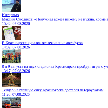
Интервью
Максим Смоляков: «Ненужная аскеза никому не нужна, кроме
15:42, 07.08.2026
В Красноярске «упало» отслеживание автобусов
14:32, 07.08.2026
8 и 9 августа на двух стадионах Красноярска пройдут игры с 
13:17, 07.08.2026
Тендер на главную елку Красноярска достался петербуржцам
11:26, 07.08.2026