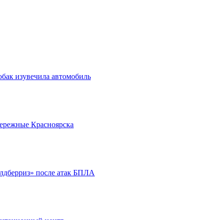
обак изувечила автомобиль
бережные Красноярска
йлдберриз» после атак БПЛА