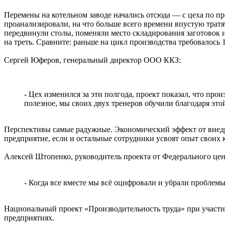
Перемены на котельном заводе начались отсюда — с цеха по п
проанализировали, на что больше всего времени впустую тратя
передвинули столы, поменяли место складирования заготовок 
на треть. Сравните: раньше на цикл производства требовалось 1
Сергей Юферов, генеральный директор ООО ККЗ:
- Цех изменился за эти полгода, проект показал, что про
полезное, мы своих двух тренеров обучили благодаря эт
Перспективы самые радужные. Экономический эффект от внедре
предприятие, если и остальные сотрудники усвоят опыт своих 
Алексей Штопенко, руководитель проекта от Федерального це
- Когда все вместе мы всё оцифровали и убрали проблемы
Национальный проект «Производительность труда» при участии 
предприятиях.