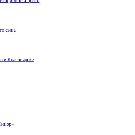
литационный центр
го сына
а в Красноярске
Юниор»