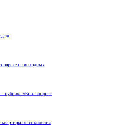
едели
асноярске на выходных
 — рубрика «Есть вопрос»
 квартиры от затопления