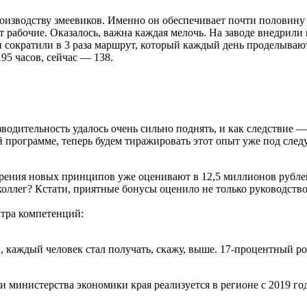
роизводству змеевиков. Именно он обеспечивает почти половин
т рабочие. Оказалось, важна каждая мелочь. На заводе внедрили
и сократили в 3 раза маршрут, который каждый день проделываю
95 часов, сейчас — 138.
изводительность удалось очень сильно поднять, и как следствие 
ой программе, теперь будем тиражировать этот опыт уже под сле
ния новых принципов уже оценивают в 12,5 миллионов рублей за
коллег? Кстати, приятные бонусы оценило не только руководство
нтра компетенций:
, каждый человек стал получать, скажу, выше. 17-процентный ро
министерства экономики края реализуется в регионе с 2019 года