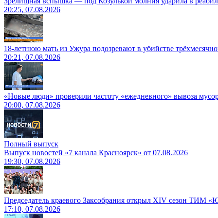
Зрелищная вспышка — под Козулькой молния ударила в реаби
20:25, 07.08.2026
18-летнюю мать из Ужура подозревают в убийстве трёхмесячно
20:21, 07.08.2026
«Новые люди» проверили частоту «ежедневного» вывоза мусор
20:00, 07.08.2026
Полный выпуск
Выпуск новостей «7 канала Красноярск» от 07.08.2026
19:30, 07.08.2026
Председатель краевого Заксобрания открыл XIV сезон ТИМ «
17:10, 07.08.2026