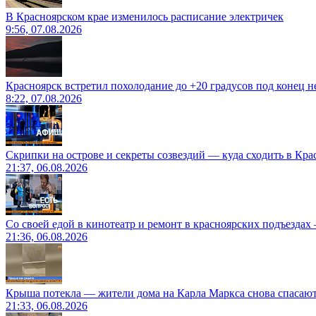
В Красноярском крае изменилось расписание электричек
9:56, 07.08.2026
Красноярск встретил похолодание до +20 градусов под конец н
8:22, 07.08.2026
Скрипки на острове и секреты созвездий — куда сходить в Кр
21:37, 06.08.2026
Со своей едой в кинотеатр и ремонт в красноярских подъездах
21:36, 06.08.2026
Крыша потекла — жители дома на Карла Маркса снова спасают
21:33, 06.08.2026