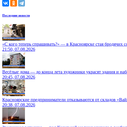
Последние новости
«С кого теперь спрашивать?» — в Красноярске стая бродячих с
21:50, 07.08.2026
Весёлые дома — до конца лета художники украсят здания и на
20:45, 07.08.2026
Красноярские предприниматели отказываются от складов «Ва
20:38, 07.08.2026