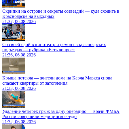
Скрипки на острове и секреты созвездий — куда сходить в
Красноярске на выходных
21:37, 06.08.2026
Со своей едой в кинотеатр и ремонт в красноярских
подъездах — рубрика «Есть вопрос»
21:36, 06.08.2026
Крыша потекла — жители дома на Карла Маркса снова
спасают квартиры от затопления
21:33, 06.08.2026
Удаление четырёх грыж за одну операцию — врачи ФМБА
России совершили медицинское чудо
21:32, 06.08.2026