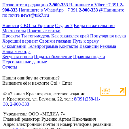
Позвоните в редакцию
2-900-333
Напишите в Viber
+7 391
2-
900-333
Напишите в WhatsApp
+7 391
2-900-333
@
Напишите
по почте
news@trk7.ru
Новости
СВО на Украине
Студия 7
Виды на жительство
Место силы
Полезные статьи
Проекты
Ты топ-модель
Как закалялся край
Популярная наука
Хороший вариант
Своими глазами
Путь к храму
О компании
Телепрограмма
Контакты
Вакансии
Реклама
Наша команда
Бегущая строка
Подать объявление
Правила подачи
Персональные данные
Отчеты
Нашли ошибку на странице?
Выделите её и нажмите Ctrl + Enter
© «7 канал Красноярск», сетевое издание
г. Красноярск, ул. Баумана, 22, тел.:
8(391)258-11-
30
,
2-900-333
Учредитель: ООО «МЕДИА 7»
Главный редактор: Руденко Артем Николаевич
Адрес электронной почты и номер телефона редакции: