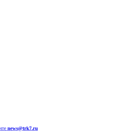
чте
news@trk7.ru