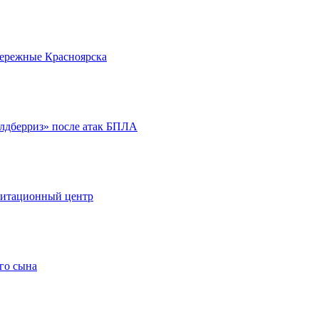
бережные Красноярска
йлдберриз» после атак БПЛА
литационный центр
го сына