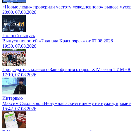
«Новые люди» проверили частоту «ежедневного» вывоза мусор
20:00, 07.08.2026
Полный выпуск
Выпуск новостей «7 канала Красноярск» от 07.08.2026
19:30, 07.08.2026
Председатель краевого Заксобрания открыл XIV сезон ТИМ «
17:10, 07.08.2026
Интервью
Максим Смоляков: «Ненужная аскеза никому не нужна, кроме
15:42, 07.08.2026