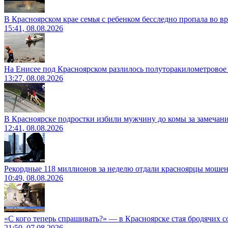
В Красноярском крае семья с ребенком бесследно пропала во вр
15:41, 08.08.2026
На Енисее под Красноярском разлилось полуторакилометровое
13:27, 08.08.2026
В Красноярске подростки избили мужчину до комы за замечан
12:41, 08.08.2026
Рекордные 118 миллионов за неделю отдали красноярцы моше
10:49, 08.08.2026
«С кого теперь спрашивать?» — в Красноярске стая бродячих с
21:50, 07.08.2026