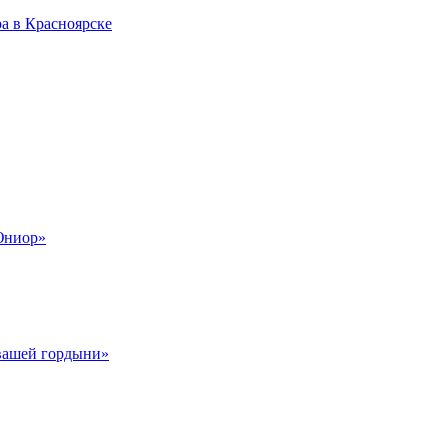
а в Красноярске
Юниор»
 вашей гордыни»