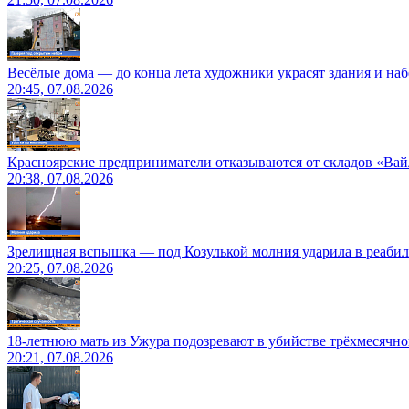
Весёлые дома — до конца лета художники украсят здания и на
20:45, 07.08.2026
Красноярские предприниматели отказываются от складов «Ва
20:38, 07.08.2026
Зрелищная вспышка — под Козулькой молния ударила в реаби
20:25, 07.08.2026
18-летнюю мать из Ужура подозревают в убийстве трёхмесячно
20:21, 07.08.2026