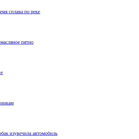
емя сплава по реке
 масляное пятно
ие
нникам
обак изувечила автомобиль