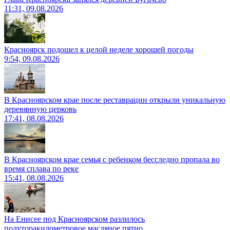
11:31, 09.08.2026
Красноярск подошел к целой неделе хорошей погоды
9:54, 09.08.2026
В Красноярском крае после реставрации открыли уникальную
деревянную церковь
17:41, 08.08.2026
В Красноярском крае семья с ребенком бесследно пропала во
время сплава по реке
15:41, 08.08.2026
На Енисее под Красноярском разлилось
полуторакилометровое масляное пятно