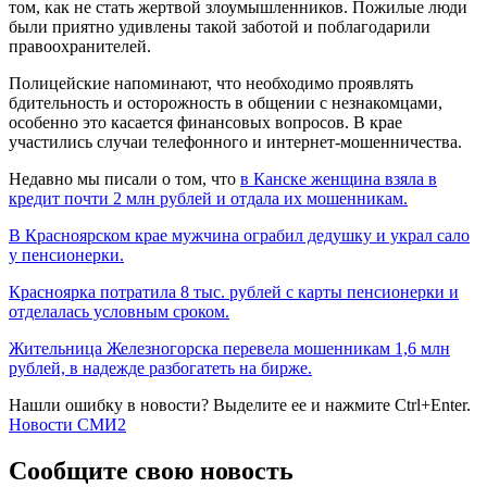
том, как не стать жертвой злоумышленников. Пожилые люди
были приятно удивлены такой заботой и поблагодарили
правоохранителей.
Полицейские напоминают, что необходимо проявлять
бдительность и осторожность в общении с незнакомцами,
особенно это касается финансовых вопросов. В крае
участились случаи телефонного и интернет-мошенничества.
Недавно мы писали о том, что
в Канске женщина взяла в
кредит почти 2 млн рублей и отдала их мошенникам.
В Красноярском крае мужчина ограбил дедушку и украл сало
у пенсионерки.
Красноярка потратила 8 тыс. рублей с карты пенсионерки и
отделалась условным сроком.
Жительница Железногорска перевела мошенникам 1,6 млн
рублей, в надежде разбогатеть на бирже.
Нашли ошибку в новости? Выделите ее и нажмите Ctrl+Enter.
Новости СМИ2
Сообщите свою новость