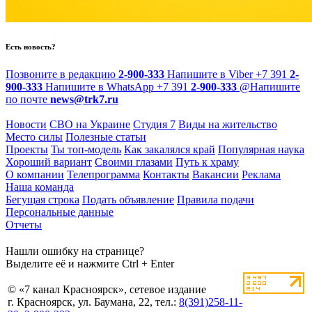
Есть новость?
Позвоните в редакцию
2-900-333
Напишите в Viber
+7 391
2-
900-333
Напишите в WhatsApp
+7 391
2-900-333
@
Напишите
по почте
news@trk7.ru
Новости
СВО на Украине
Студия 7
Виды на жительство
Место силы
Полезные статьи
Проекты
Ты топ-модель
Как закалялся край
Популярная наука
Хороший вариант
Своими глазами
Путь к храму
О компании
Телепрограмма
Контакты
Вакансии
Реклама
Наша команда
Бегущая строка
Подать объявление
Правила подачи
Персональные данные
Отчеты
Нашли ошибку на странице?
Выделите её и нажмите Ctrl + Enter
© «7 канал Красноярск», сетевое издание
г. Красноярск, ул. Баумана, 22, тел.:
8(391)258-11-