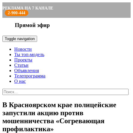
РЕКЛАМА НА 7 КАНАЛЕ
2-900-444
Прямой эфир
Toggle navigation
Новости
Ты топ-модель
Проекты
Статьи
Объявления
Телепрограмма
О нас
В Красноярском крае полицейские
запустили акцию против
мошенничества «Согревающая
профилактика»