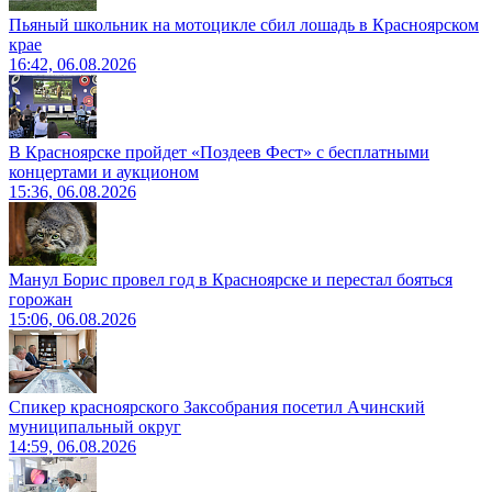
Пьяный школьник на мотоцикле сбил лошадь в Красноярском
крае
16:42, 06.08.2026
В Красноярске пройдет «Поздеев Фест» с бесплатными
концертами и аукционом
15:36, 06.08.2026
Манул Борис провел год в Красноярске и перестал бояться
горожан
15:06, 06.08.2026
Спикер красноярского Заксобрания посетил Ачинский
муниципальный округ
14:59, 06.08.2026