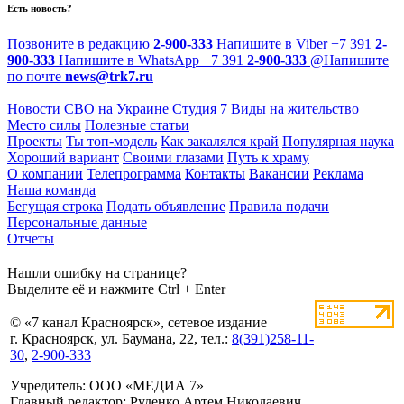
Есть новость?
Позвоните в редакцию
2-900-333
Напишите в Viber
+7 391
2-
900-333
Напишите в WhatsApp
+7 391
2-900-333
@
Напишите
по почте
news@trk7.ru
Новости
СВО на Украине
Студия 7
Виды на жительство
Место силы
Полезные статьи
Проекты
Ты топ-модель
Как закалялся край
Популярная наука
Хороший вариант
Своими глазами
Путь к храму
О компании
Телепрограмма
Контакты
Вакансии
Реклама
Наша команда
Бегущая строка
Подать объявление
Правила подачи
Персональные данные
Отчеты
Нашли ошибку на странице?
Выделите её и нажмите Ctrl + Enter
© «7 канал Красноярск», сетевое издание
г. Красноярск, ул. Баумана, 22, тел.:
8(391)258-11-
30
,
2-900-333
Учредитель: ООО «МЕДИА 7»
Главный редактор: Руденко Артем Николаевич