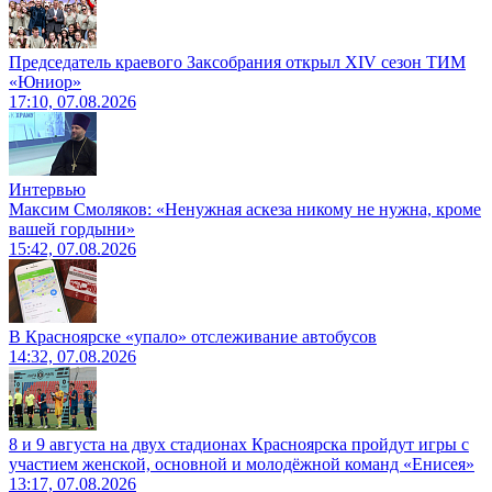
Председатель краевого Заксобрания открыл XIV сезон ТИМ
«Юниор»
17:10, 07.08.2026
Интервью
Максим Смоляков: «Ненужная аскеза никому не нужна, кроме
вашей гордыни»
15:42, 07.08.2026
В Красноярске «упало» отслеживание автобусов
14:32, 07.08.2026
8 и 9 августа на двух стадионах Красноярска пройдут игры с
участием женской, основной и молодёжной команд «Енисея»
13:17, 07.08.2026