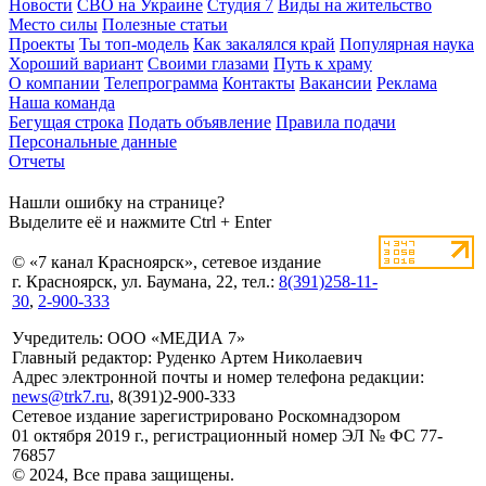
Новости
СВО на Украине
Студия 7
Виды на жительство
Место силы
Полезные статьи
Проекты
Ты топ-модель
Как закалялся край
Популярная наука
Хороший вариант
Своими глазами
Путь к храму
О компании
Телепрограмма
Контакты
Вакансии
Реклама
Наша команда
Бегущая строка
Подать объявление
Правила подачи
Персональные данные
Отчеты
Нашли ошибку на странице?
Выделите её и нажмите Ctrl + Enter
© «7 канал Красноярск», сетевое издание
г. Красноярск, ул. Баумана, 22, тел.:
8(391)258-11-
30
,
2-900-333
Учредитель: ООО «МЕДИА 7»
Главный редактор: Руденко Артем Николаевич
Адрес электронной почты и номер телефона редакции:
news@trk7.ru
, 8(391)2-900-333
Сетевое издание зарегистрировано Роскомнадзором
01 октября 2019 г., регистрационный номер ЭЛ № ФС 77-
76857
© 2024, Все права защищены.