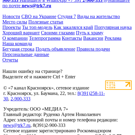
900-333
Напишите в WhatsApp
+7 391
2-900-333
@
Напишите
по почте
news@trk7.ru
Новости
СВО на Украине
Студия 7
Виды на жительство
Место силы
Полезные статьи
Проекты
Ты топ-модель
Как закалялся край
Популярная наука
Хороший вариант
Своими глазами
Путь к храму
О компании
Телепрограмма
Контакты
Вакансии
Реклама
Наша команда
Бегущая строка
Подать объявление
Правила подачи
Персональные данные
Отчеты
Нашли ошибку на странице?
Выделите её и нажмите Ctrl + Enter
© «7 канал Красноярск», сетевое издание
г. Красноярск, ул. Баумана, 22, тел.:
8(391)258-11-
30
,
2-900-333
Учредитель: ООО «МЕДИА 7»
Главный редактор: Руденко Артем Николаевич
Адрес электронной почты и номер телефона редакции:
news@trk7.ru
, 8(391)2-900-333
Сетевое издание зарегистрировано Роскомнадзором