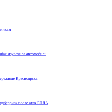
нникам
обак изувечила автомобиль
бережные Красноярска
йлдберриз» после атак БПЛА