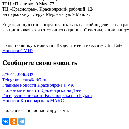
ТРЦ «Планета», 9 Мая, 77
ТЦ «Красноярье», Красноярский рабочий, 124
на парковке у «Леруа Мерлен», ул. 9 Мая, 77
Еще один пункт планируется открыть на этой неделе — на кр
вакцинироваться и от сезонного гриппа. Отметим, в пик пандем
Нашли ошибку в новости? Выделите ее и нажмите Ctrl+Enter.
Новости СМИ2
Сообщите свою новость
8(391)
2-900-333
Telegram
news@trk7.ru
Главные новости Красноярска в VK
Полезные новости Красноярска на Дзен
Интересные новости Красноярска в Telegram
Новости Красноярска в МАКС
Поделитесь новостью с друзьями: