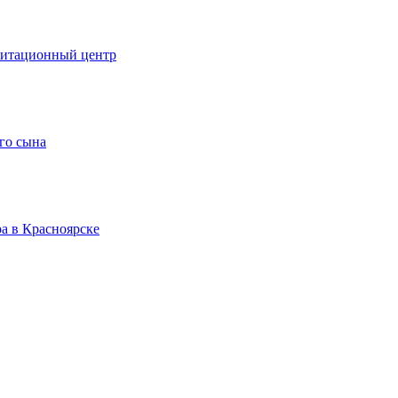
литационный центр
го сына
а в Красноярске