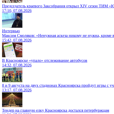
Председатель краевого Заксобрания открыл XIV сезон ТИМ «
17:10, 07.08.2026
Интервью
Максим Смоляков: «Ненужная аскеза никому не нужна, кроме
15:42, 07.08.2026
В Красноярске «упало» отслеживание автобусов
14:32, 07.08.2026
8 и 9 августа на двух стадионах Красноярска пройдут игры с 
13:17, 07.08.2026
Тендер на главную елку Красноярска достался петербуржцам