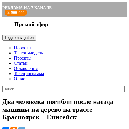
РЕКЛАМА НА 7 КАНАЛЕ
2-900-444
Прямой эфир
Toggle navigation
Новости
Ты топ-модель
Проекты
Статьи
Объявления
Телепрограмма
О нас
Два человека погибли после наезда
машины на дерево на трассе
Красноярск – Енисейск