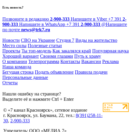
Есть новость?
Позвоните в редакцию
2-900-333
Напишите в Viber
+7 391
2-
900-333
Напишите в WhatsApp
+7 391
2-900-333
@
Напишите
по почте
news@trk7.ru
Новости
СВО на Украине
Студия 7
Виды на жительство
Место силы
Полезные статьи
Проекты
Ты топ-модель
Как закалялся край
Популярная наука
Хороший вариант
Своими глазами
Путь к храму
О компании
Телепрограмма
Контакты
Вакансии
Реклама
Наша команда
Бегущая строка
Подать объявление
Правила подачи
Персональные данные
Отчеты
Нашли ошибку на странице?
Выделите её и нажмите Ctrl + Enter
© «7 канал Красноярск», сетевое издание
г. Красноярск, ул. Баумана, 22, тел.:
8(391)258-11-
30
,
2-900-333
Учредитель: ООО «МЕДИА 7»