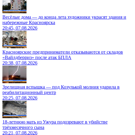
Весёлые дома — до конца лета художники украсят здания и
набережные Красноярска
20:45, 07.08.2026
Красноярские предприниматели отказываются от складов
«Вайлдберриз» после атак БПЛА
20:38, 07.08.2026
Зрелищная вспышка — под Козулькой молния ударила в
реабилитационный центр
20:25, 07.08.2026
18-летнюю мать из Ужура подозревают в убийстве
трёхмесячного сына
20:21, 07.08.2026