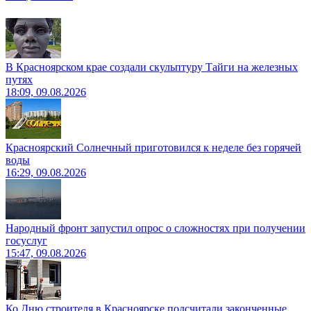
В Красноярском крае создали скульптуру Тайги на железных
путях
18:09, 09.08.2026
Красноярский Солнечный приготовился к неделе без горячей
воды
16:29, 09.08.2026
Народный фронт запустил опрос о сложностях при получении
госуслуг
15:47, 09.08.2026
Ко Дню строителя в Красноярске подсчитали законченные