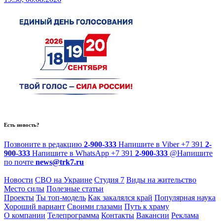
Есть новость?
Позвоните в редакцию
2-900-333
Напишите в Viber
+7 391
2-
900-333
Напишите в WhatsApp
+7 391
2-900-333
@
Напишите
по почте
news@trk7.ru
Новости
СВО на Украине
Студия 7
Виды на жительство
Место силы
Полезные статьи
Проекты
Ты топ-модель
Как закалялся край
Популярная наука
Хороший вариант
Своими глазами
Путь к храму
О компании
Телепрограмма
Контакты
Вакансии
Реклама