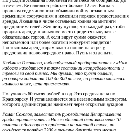
Но уходить Людмила Головнева из бизнеса не собирается. Да
и незачем. Ее павильон работает больше 12 лет. Когда в
прошлом году чиновники объявили войну незаконным
временным сооружениям и изменили порядок предоставления
аренды, Людмила в числе остальных ходила на митинги
предпринимателей. Женщину пугало, что каждый раз, чтобы
продлить аренду, привычное место придется выкупать с
обязательных торгов. А если вдруг сумма окажется
неподъемной или более богатый конкурент найдется?
Постоянным арендаторам власти пошли навстречу,
предоставив первоочередное право. Пусть и за деньги.
Людмила Головнева, индивидуальный предприниматель: «Нам
надоело находиться в таком состоянии неопределенности и
тревоги за свой бизнес. Мы думали, это будет больше,
разговоры ходили от 100 до 300 тысяч, но реально оказалось
намного ниже, цена приемлемая».
Получилось 60 тысяч рублей в год. Это средняя цена по
Красноярску. И устанавливается она независимым экспертом,
которого администрация нанимает через открытый аукцион.
Роман Соколов, заместитель руководителя Департамента
градостроительства: «На сегодняшний день заключено 10
пилотных договоров о продлении на платной основе, но
ожидается порядка 2200 в течение ближайшего месяца,