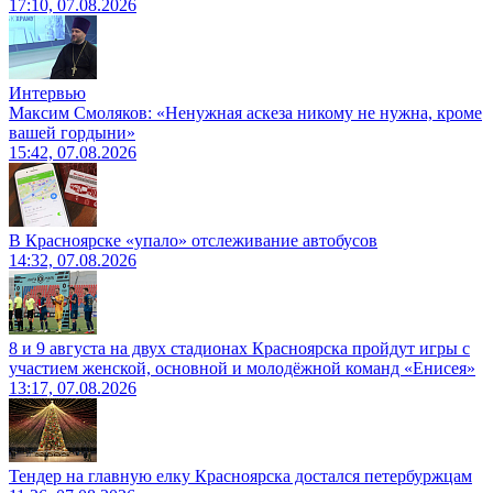
17:10, 07.08.2026
Интервью
Максим Смоляков: «Ненужная аскеза никому не нужна, кроме
вашей гордыни»
15:42, 07.08.2026
В Красноярске «упало» отслеживание автобусов
14:32, 07.08.2026
8 и 9 августа на двух стадионах Красноярска пройдут игры с
участием женской, основной и молодёжной команд «Енисея»
13:17, 07.08.2026
Тендер на главную елку Красноярска достался петербуржцам