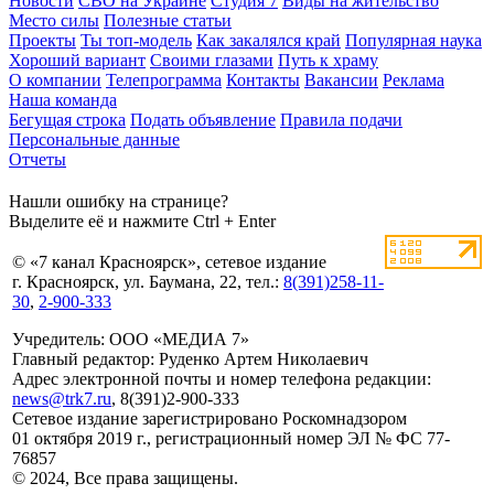
Новости
СВО на Украине
Студия 7
Виды на жительство
Место силы
Полезные статьи
Проекты
Ты топ-модель
Как закалялся край
Популярная наука
Хороший вариант
Своими глазами
Путь к храму
О компании
Телепрограмма
Контакты
Вакансии
Реклама
Наша команда
Бегущая строка
Подать объявление
Правила подачи
Персональные данные
Отчеты
Нашли ошибку на странице?
Выделите её и нажмите Ctrl + Enter
© «7 канал Красноярск», сетевое издание
г. Красноярск, ул. Баумана, 22, тел.:
8(391)258-11-
30
,
2-900-333
Учредитель: ООО «МЕДИА 7»
Главный редактор: Руденко Артем Николаевич
Адрес электронной почты и номер телефона редакции:
news@trk7.ru
, 8(391)2-900-333
Сетевое издание зарегистрировано Роскомнадзором
01 октября 2019 г., регистрационный номер ЭЛ № ФС 77-
76857
© 2024, Все права защищены.