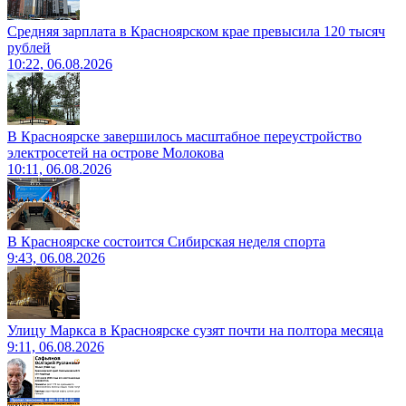
Средняя зарплата в Красноярском крае превысила 120 тысяч
рублей
10:22, 06.08.2026
В Красноярске завершилось масштабное переустройство
электросетей на острове Молокова
10:11, 06.08.2026
В Красноярске состоится Сибирская неделя спорта
9:43, 06.08.2026
Улицу Маркса в Красноярске сузят почти на полтора месяца
9:11, 06.08.2026