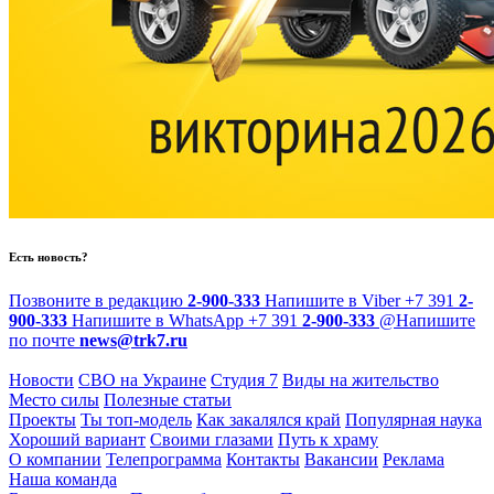
Есть новость?
Позвоните в редакцию
2-900-333
Напишите в Viber
+7 391
2-
900-333
Напишите в WhatsApp
+7 391
2-900-333
@
Напишите
по почте
news@trk7.ru
Новости
СВО на Украине
Студия 7
Виды на жительство
Место силы
Полезные статьи
Проекты
Ты топ-модель
Как закалялся край
Популярная наука
Хороший вариант
Своими глазами
Путь к храму
О компании
Телепрограмма
Контакты
Вакансии
Реклама
Наша команда