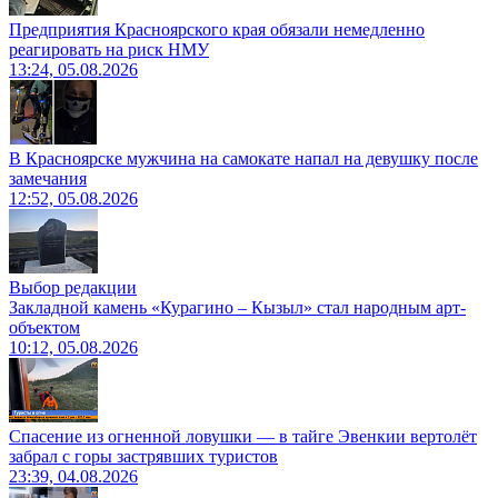
Предприятия Красноярского края обязали немедленно
реагировать на риск НМУ
13:24, 05.08.2026
В Красноярске мужчина на самокате напал на девушку после
замечания
12:52, 05.08.2026
Выбор редакции
Закладной камень «Курагино – Кызыл» стал народным арт-
объектом
10:12, 05.08.2026
Спасение из огненной ловушки — в тайге Эвенкии вертолёт
забрал с горы застрявших туристов
23:39, 04.08.2026