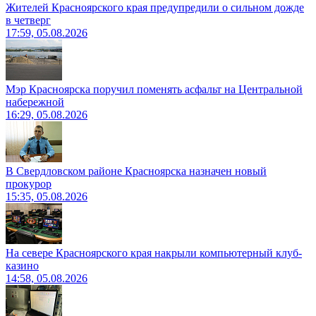
Жителей Красноярского края предупредили о сильном дожде
в четверг
17:59, 05.08.2026
Мэр Красноярска поручил поменять асфальт на Центральной
набережной
16:29, 05.08.2026
В Свердловском районе Красноярска назначен новый
прокурор
15:35, 05.08.2026
На севере Красноярского края накрыли компьютерный клуб-
казино
14:58, 05.08.2026