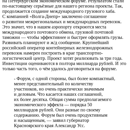
на Петербургском экономическом форуме. Результатом стали
по-настоящему серьёзные для нашего региона проекты. Так,
продолжается создание международного грузового хаба.
С компанией «Волга-Днепр» заключено соглашение
о развитии межрегиональных и международных перевозок.
Это значит, что в нашем аэропорту откроются места
международного почтового обмена, грузовой почтовой
таможни — чтобы эффективнее и быстрее оформлять грузы.
Развивать планируют и ж/д сообщение. Крупнейший
российский оператор контейнерных железнодорожных
перевозок намерен построить в крае транспортно-
логистический центр. Проект хотят реализовать за три года.
Инвестиции оцениваются в полтора миллиарда рублей. И это
только часть того, о чём удалось договориться на форуме.
- Форум, с одной стороны, был более компактный,
менее представительный по количеству
участников, но очень практически значимым
и деловым. Что касается наших соглашений,
их более десятка. Общая сумма предполагаемого
экономического эффекта — порядка 50
миллиардов рублей. Они разные по своему
содержанию. Форум был очень продуктивным
и насыщенным, — заявил губернатор
Красноярского края Александр Усс.