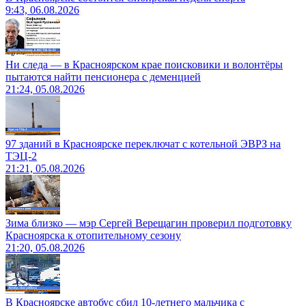
9:43, 06.08.2026
Ни следа — в Красноярском крае поисковики и волонтёры
пытаются найти пенсионера с деменцией
21:24, 05.08.2026
97 зданий в Красноярске переключат с котельной ЭВРЗ на
ТЭЦ-2
21:21, 05.08.2026
Зима близко — мэр Сергей Верещагин проверил подготовку
Красноярска к отопительному сезону
21:20, 05.08.2026
В Красноярске автобус сбил 10-летнего мальчика с