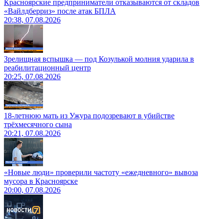
Красноярские предприниматели отказываются от складов
«Вайлдберриз» после атак БПЛА
20:38, 07.08.2026
Зрелищная вспышка — под Козулькой молния ударила в
реабилитационный центр
20:25, 07.08.2026
18-летнюю мать из Ужура подозревают в убийстве
трёхмесячного сына
20:21, 07.08.2026
«Новые люди» проверили частоту «ежедневного» вывоза
мусора в Красноярске
20:00, 07.08.2026