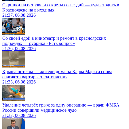
Скрипки на острове и секреты созвездий — куда сходить в
Красноярске на выходных
21:37, 06.08.2026
Со своей едой в кинотеатр и ремонт в красноярских
подъездах — рубрика «Есть вопрос»
21:36, 06.08.2026
Крыша потекла — жители дома на Карла Маркса снова
спасают квартиры от затопления
21:33, 06.08.2026
Удаление четырёх грыж за одну операцию — врачи ФМБА
России совершили медицинское чудо
21:32, 06.08.2026