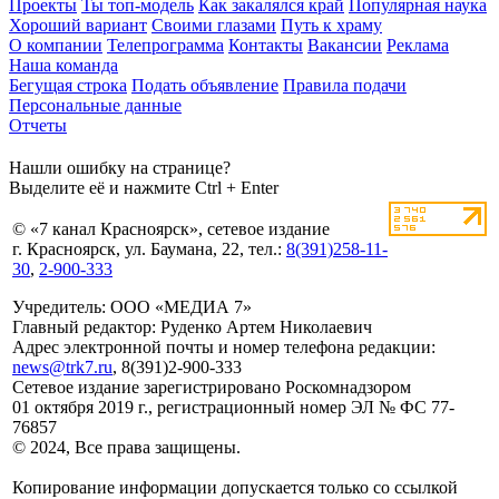
Проекты
Ты топ-модель
Как закалялся край
Популярная наука
Хороший вариант
Своими глазами
Путь к храму
О компании
Телепрограмма
Контакты
Вакансии
Реклама
Наша команда
Бегущая строка
Подать объявление
Правила подачи
Персональные данные
Отчеты
Нашли ошибку на странице?
Выделите её и нажмите Ctrl + Enter
© «7 канал Красноярск», сетевое издание
г. Красноярск, ул. Баумана, 22, тел.:
8(391)258-11-
30
,
2-900-333
Учредитель: ООО «МЕДИА 7»
Главный редактор: Руденко Артем Николаевич
Адрес электронной почты и номер телефона редакции:
news@trk7.ru
, 8(391)2-900-333
Сетевое издание зарегистрировано Роскомнадзором
01 октября 2019 г., регистрационный номер ЭЛ № ФС 77-
76857
© 2024, Все права защищены.
Копирование информации допускается только со ссылкой