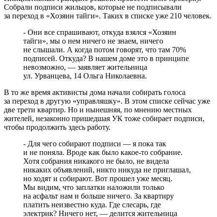
Собрали подписи жильцов, которые не подписывали
за переход в «Хозяин тайги». Таких в списке уже 210 человек.
- Они все спрашивают, откуда взялся «Хозяин
тайги», мы о нем ничего не знаем, ничего
не слышали. А когда потом говорят, что там 70%
подписей. Откуда? В нашем доме это в принципе
невозможно, — заявляет жительница
ул. Урванцева, 14 Ольга Николаевна.
В то же время активисты дома начали собирать голоса
за переход в другую «управляшку». В этом списке сейчас уже
две трети квартир. Но и нынешняя, по мнению местных
жителей, незаконно пришедшая УК тоже собирает подписи,
чтобы продолжить здесь работу.
- Для чего собирают подписи — я пока так
и не поняла. Вроде как было какое-то собрание.
Хотя собрания никакого не было, не видела
никаких объявлений, никто никуда не приглашал,
но ходят и собирают. Вот прошел уже месяц.
Мы видим, что заплатки наложили только
на асфальт нам и больше ничего. За квартиру
платить неизвестно куда. Где слесарь, где
электрик? Ничего нет, — делится жительница