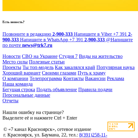
Есть новость?
Позвоните в редакцию
2-900-333
Напишите в Viber
+7 391
2-
900-333
Напишите в WhatsApp
+7 391
2-900-333
@
Напишите
по почте
news@trk7.ru
Новости
СВО на Украине
Студия 7
Виды на жительство
Место силы
Полезные статьи
Проекты
Ты топ-модель
Как закалялся край
Популярная наука
Хороший вариант
Своими глазами
Путь к храму
О компании
Телепрограмма
Контакты
Вакансии
Реклама
Наша команда
Бегущая строка
Подать объявление
Правила подачи
Персональные данные
Отчеты
Нашли ошибку на странице?
Выделите её и нажмите Ctrl + Enter
© «7 канал Красноярск», сетевое издание
г. Красноярск, ул. Баумана, 22, тел.:
8(391)258-11-