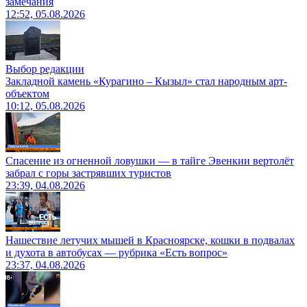
замечания
12:52, 05.08.2026
Выбор редакции
Закладной камень «Курагино – Кызыл» стал народным арт-
объектом
10:12, 05.08.2026
Спасение из огненной ловушки — в тайге Эвенкии вертолёт
забрал с горы застрявших туристов
23:39, 04.08.2026
Нашествие летучих мышей в Красноярске, кошки в подвалах
и духота в автобусах — рубрика «Есть вопрос»
23:37, 04.08.2026