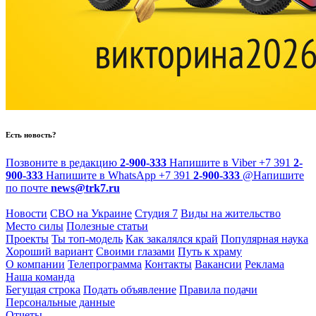
Есть новость?
Позвоните в редакцию
2-900-333
Напишите в Viber
+7 391
2-
900-333
Напишите в WhatsApp
+7 391
2-900-333
@
Напишите
по почте
news@trk7.ru
Новости
СВО на Украине
Студия 7
Виды на жительство
Место силы
Полезные статьи
Проекты
Ты топ-модель
Как закалялся край
Популярная наука
Хороший вариант
Своими глазами
Путь к храму
О компании
Телепрограмма
Контакты
Вакансии
Реклама
Наша команда
Бегущая строка
Подать объявление
Правила подачи
Персональные данные
Отчеты