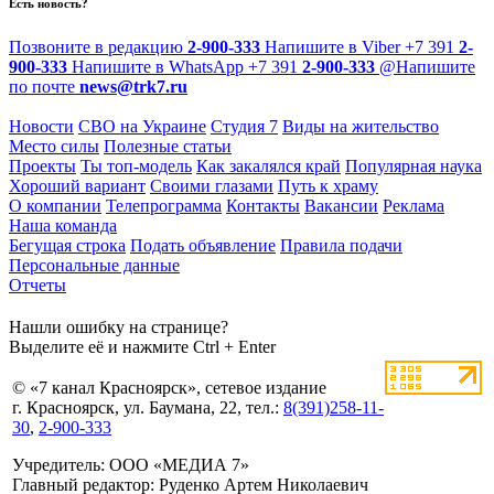
Есть новость?
Позвоните в редакцию
2-900-333
Напишите в Viber
+7 391
2-
900-333
Напишите в WhatsApp
+7 391
2-900-333
@
Напишите
по почте
news@trk7.ru
Новости
СВО на Украине
Студия 7
Виды на жительство
Место силы
Полезные статьи
Проекты
Ты топ-модель
Как закалялся край
Популярная наука
Хороший вариант
Своими глазами
Путь к храму
О компании
Телепрограмма
Контакты
Вакансии
Реклама
Наша команда
Бегущая строка
Подать объявление
Правила подачи
Персональные данные
Отчеты
Нашли ошибку на странице?
Выделите её и нажмите Ctrl + Enter
© «7 канал Красноярск», сетевое издание
г. Красноярск, ул. Баумана, 22, тел.:
8(391)258-11-
30
,
2-900-333
Учредитель: ООО «МЕДИА 7»
Главный редактор: Руденко Артем Николаевич