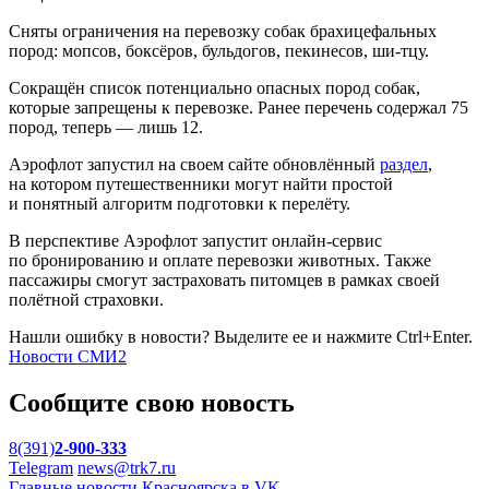
Сняты ограничения на перевозку собак брахицефальных
пород: мопсов, боксёров, бульдогов, пекинесов, ши-тцу.
Сокращён список потенциально опасных пород собак,
которые запрещены к перевозке. Ранее перечень содержал 75
пород, теперь — лишь 12.
Аэрофлот запустил на своем сайте обновлённый
раздел
,
на котором путешественники могут найти простой
и понятный алгоритм подготовки к перелёту.
В перспективе Аэрофлот запустит онлайн-сервис
по бронированию и оплате перевозки животных. Также
пассажиры смогут застраховать питомцев в рамках своей
полётной страховки.
Нашли ошибку в новости? Выделите ее и нажмите Ctrl+Enter.
Новости СМИ2
Сообщите свою новость
8(391)
2-900-333
Telegram
news@trk7.ru
Главные новости Красноярска в VK