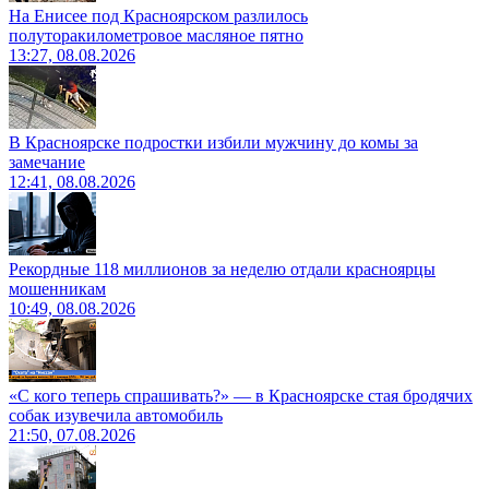
На Енисее под Красноярском разлилось
полуторакилометровое масляное пятно
13:27, 08.08.2026
В Красноярске подростки избили мужчину до комы за
замечание
12:41, 08.08.2026
Рекордные 118 миллионов за неделю отдали красноярцы
мошенникам
10:49, 08.08.2026
«С кого теперь спрашивать?» — в Красноярске стая бродячих
собак изувечила автомобиль
21:50, 07.08.2026