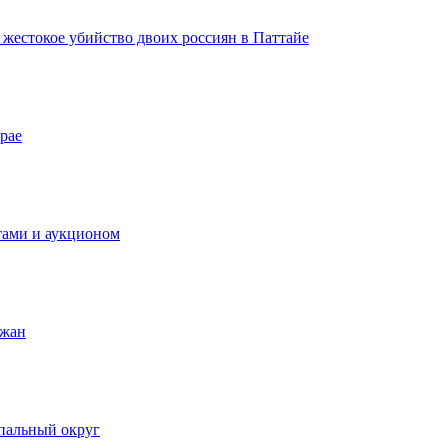
а жестокое убийство двоих россиян в Паттайе
рае
тами и аукционом
ожан
пальный округ