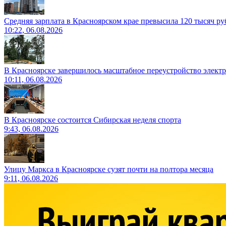
Средняя зарплата в Красноярском крае превысила 120 тысяч ру
10:22, 06.08.2026
В Красноярске завершилось масштабное переустройство электр
10:11, 06.08.2026
В Красноярске состоится Сибирская неделя спорта
9:43, 06.08.2026
Улицу Маркса в Красноярске сузят почти на полтора месяца
9:11, 06.08.2026