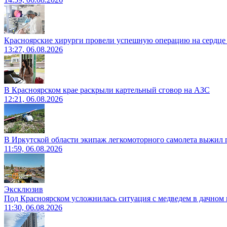
Красноярские хирурги провели успешную операцию на сердце 
13:27, 06.08.2026
В Красноярском крае раскрыли картельный сговор на АЗС
12:21, 06.08.2026
В Иркутской области экипаж легкомоторного самолета выжил п
11:59, 06.08.2026
Эксклюзив
Под Красноярском усложнилась ситуация с медведем в дачном 
11:30, 06.08.2026