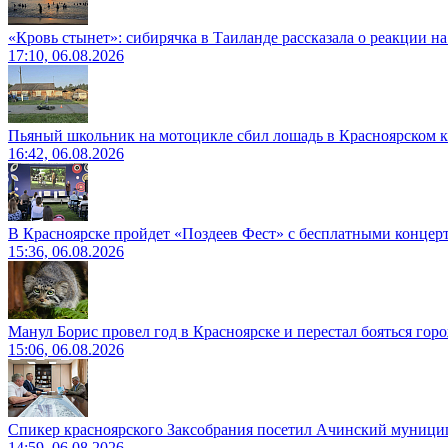
«Кровь стынет»: сибирячка в Таиланде рассказала о реакции н
17:10, 06.08.2026
Пьяный школьник на мотоцикле сбил лошадь в Красноярском к
16:42, 06.08.2026
В Красноярске пройдет «Поздеев Фест» с бесплатными концер
15:36, 06.08.2026
Манул Борис провел год в Красноярске и перестал бояться гор
15:06, 06.08.2026
Спикер красноярского Заксобрания посетил Ачинский муници
14:59, 06.08.2026