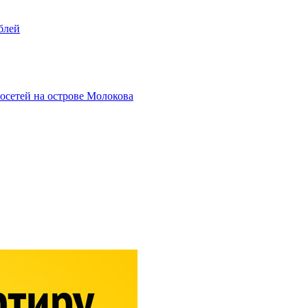
блей
осетей на острове Молокова